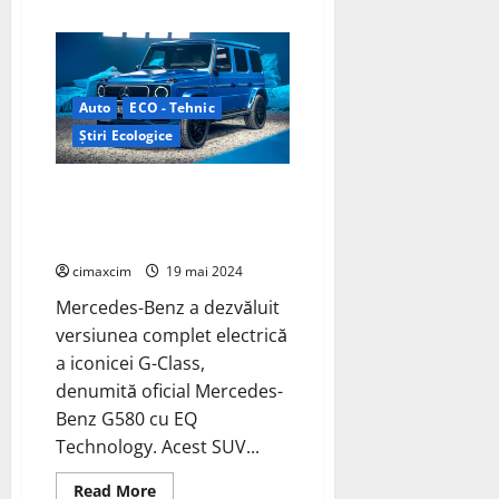
about
Mercedes-
Benz
deschide
propria
fabrică
de
Auto
ECO - Tehnic
reciclare
a
Știri Ecologice
bateriilor
Mercedes-Benz G580 cu EQ
Technology: Versiunea complet
electrică G-Class G580
cimaxcim
19 mai 2024
Mercedes-Benz a dezvăluit
versiunea complet electrică
a iconicei G-Class,
denumită oficial Mercedes-
Benz G580 cu EQ
Technology. Acest SUV...
Read
Read More