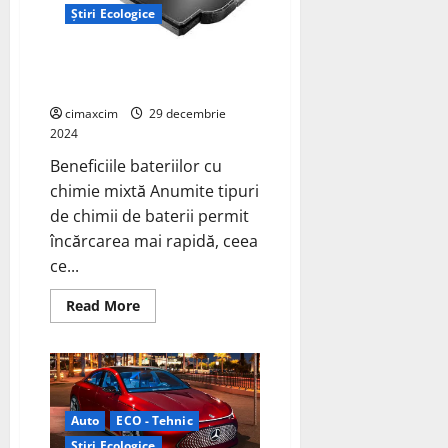
bateriile.
Știri Ecologice
Baterii cu Chimie Mixtă pentru
Vehicule Electrice
cimaxcim
29 decembrie
2024
Beneficiile bateriilor cu
chimie mixtă Anumite tipuri
de chimii de baterii permit
încărcarea mai rapidă, ceea
ce...
Read
Read More
more
about
Baterii
cu
Chimie
Mixtă
pentru
Vehicule
Auto
ECO - Tehnic
Electrice
Știri Ecologice