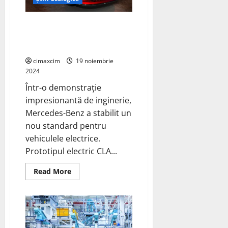
Prototipul Mercedes-Benz CLA
EV doboară recordul stabilit de
Porsche Taycan
cimaxcim
19 noiembrie
2024
Într-o demonstrație
impresionantă de inginerie,
Mercedes-Benz a stabilit un
nou standard pentru
vehiculele electrice.
Prototipul electric CLA...
Read
Read More
more
about
Prototipul
Mercedes-
Benz
CLA
EV
doboară