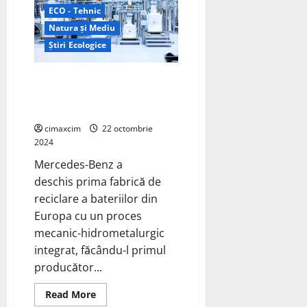
recordul
ECO - Tehnic
stabilit
Natura și Mediu
de
Porsche
Știri Ecologice
Taycan
Mercedes-Benz deschide
propria fabrică de reciclare a
bateriilor
cimaxcim
22 octombrie
2024
Mercedes-Benz a
deschis prima fabrică de
reciclare a bateriilor din
Europa cu un proces
mecanic-hidrometalurgic
integrat, făcându-l primul
producător...
Read
Read More
more