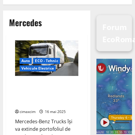
Mercedes
Forum
EcoRom
Auto
ECO - Tehnic
Vehicule Electrice
Mercedes-Benz Trucks își
extinde portofoliul de camioane
electrice cu baterie bazate pe
eActros 600
cimaxcim
16 mai 2025
Mercedes-Benz Trucks își
va extinde portofoliul de