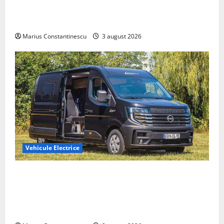
compacte și eficiente sisteme de acționare electrică
din lume
Marius Constantinescu
3 august 2026
Vehicule Electrice
Interstar‑e Relax: Nissan și Eifelland au creat o
rulotă electrică care folosește bateria de 87 kWh nu
doar pentru tracțiune, ci și pentru încălzire complet
off‑grid