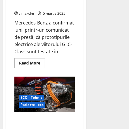
generație
în
extreme din Arctica
Alpii
elvețieni
cimaxcim
5 martie 2025
Mercedes-Benz a confirmat
luni, printr-un comunicat
de presă, că prototipurile
electrice ale viitorului GLC-
Class sunt testate în...
Read
Read More
more
about
Mercedes-
Benz
testează
viitoarea
versiune
electrică
ECO - Tehnic
a
SUV-
Proiecte - eco
ului
GLC
în
Mercedes AMG High
condiții
extreme
Performance Powertrains
din