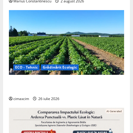
Marius Constantinescu
2 august 2026
ECO - Tehnic
Grădinărit Ecologic
Agricultura Viitorului: Tranziția Ecologică bazată pe
Tehnologie, nu pe Chimicale
cimaxcim
26 iulie 2026