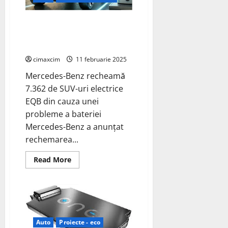
baterii
solid-
state
Mercedes-Benz EQB are
probleme incendiare cu
bateriile.
cimaxcim
11 februarie 2025
Mercedes-Benz recheamă
7.362 de SUV-uri electrice
EQB din cauza unei
probleme a bateriei
Mercedes-Benz a anunțat
rechemarea...
Read
Read More
more
about
Mercedes-
Benz
EQB
are
probleme
incendiare
Auto
Proiecte - eco
cu