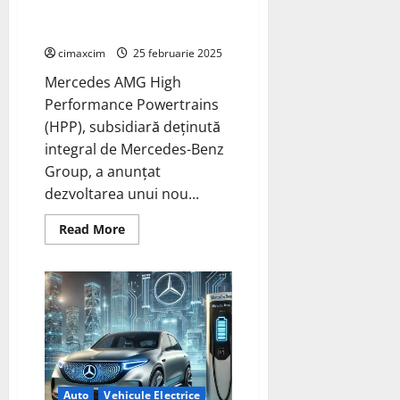
Arctica
lansează un nou sistem
inovator de baterii solid-state
cimaxcim
25 februarie 2025
Mercedes AMG High
Performance Powertrains
(HPP), subsidiară deținută
integral de Mercedes-Benz
Group, a anunțat
dezvoltarea unui nou...
Read
Read More
more
about
Mercedes
AMG
High
Performance
Powertrains
lansează
un
nou
sistem
inovator
de
Auto
Vehicule Electrice