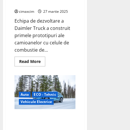
elvețieni
cimaxcim
27 martie 2025
Echipa de dezvoltare a
Daimler Truck a construit
primele prototipuri ale
camioanelor cu celule de
combustie de...
Read
Read More
more
about
Daimler
Truck
testează
primele
prototipuri
ale
Auto
ECO - Tehnic
camioanelor
cu
Vehicule Electrice
celule
de
combustie
Mercedes-Benz testează
GenH2
de
viitoarea versiune electrică a
următoarea
SUV-ului GLC în condiții