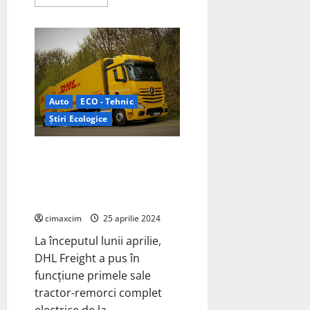
more
about
Mercedes-
Benz
G580
cu
EQ
Technology:
Versiunea
complet
electrică
Auto
ECO - Tehnic
G-
Știri Ecologice
Class
G580
DHL Freight introduce
tractoare-remorci complet
electrice de la Mercedes-Benz
Trucks
cimaxcim
25 aprilie 2024
La începutul lunii aprilie,
DHL Freight a pus în
funcțiune primele sale
tractor-remorci complet
electrice de la...