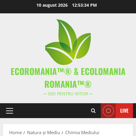
Skip
10 august 2026
12:53:34 PM
to
content
ECOROMANIA™® & ECOLOMANIA
ROMANIA™®
-= IDEI PENTRU VIITOR =-
LIVE
Primary
Menu
Home
Natura și Mediu
Chimia Mediului