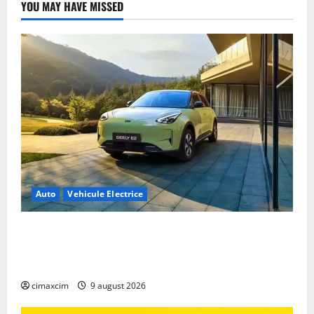
Planeta
YOU MAY HAVE MISSED
Auto
Vehicule Electrice
Geely E2 – cea mai ieftină mașină electrică din
China cu autonomie reală de 300 km. Analiză
completă 2026
cimaxcim
9 august 2026