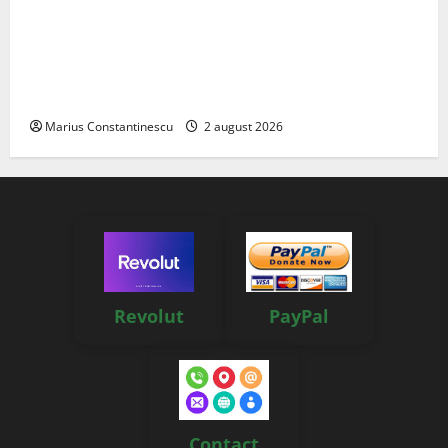
Interstar‑e Relax: Nissan și Eifelland au creat o
rulotă electrică care folosește bateria de 87 kWh nu
doar pentru tracțiune, ci și pentru încălzire complet
off‑grid
Marius Constantinescu
2 august 2026
Revolut
PayPal
Contact