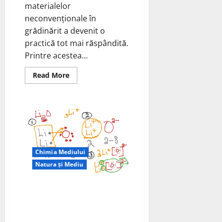
materialelor
neconvenționale în
grădinărit a devenit o
practică tot mai răspândită.
Printre acestea...
Read
Read More
more
about
Polistirenul
în
grădină
–
între
practică
și
pericol
ecologic
Chimia Mediului
Natura și Mediu
Echipa condusă de PNNL arată
că sublimarea Li2O amestecată
cu precursori bogați în nichel ar