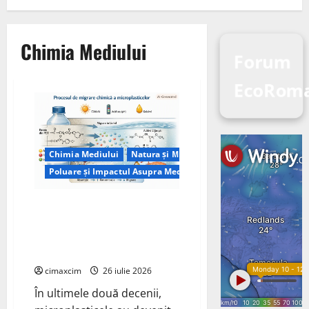
Chimia Mediului
Forum
EcoRoma
Chimia Mediului
Natura și Mediu
Poluare și Impactul Asupra Mediului
Microplasticele ingerate de om:
cât plastic mâncăm, cum se
dizolvă și ce riscuri reale
există
cimaxcim
26 iulie 2026
În ultimele două decenii,