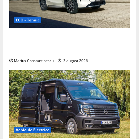
ECO - Tehnic
Geely lansează „Thunder”, unul dintre cele mai
compacte și eficiente sisteme de acționare electrică
din lume
Marius Constantinescu
3 august 2026
Vehicule Electrice