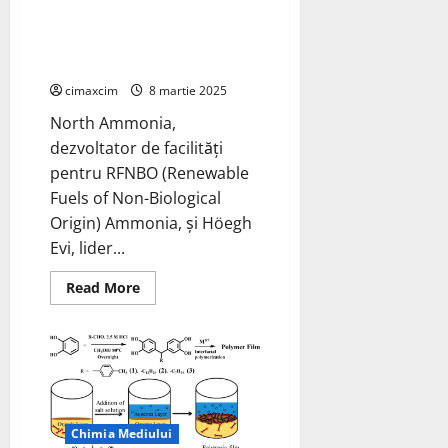
în
hidrogen industrial utilizând
nichel
ar
amoniac verde produs în
putea
Norvegia
scădea
costul
de
cimaxcim
8 martie 2025
producție
a
North Ammonia,
bateriilor
dezvoltator de facilități
pentru RFNBO (Renewable
Fuels of Non-Biological
Origin) Ammonia, și Höegh
Evi, lider...
Read
Read More
more
about
North
Ammonia
și
Höegh
Evi
colaborează
pentru
a
Chimia Mediului
furniza