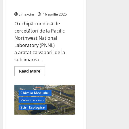
putea scădea costul de
producție a bateriilor
cimaxcim
16 aprilie 2025
O echipă condusă de
cercetători de la Pacific
Northwest National
Laboratory (PNNL)
a arătat că vaporii de la
sublimarea...
Read
Read More
more
about
Echipa
condusă
de
Chimia Mediului
PNNL
arată
Proiecte - eco
că
sublimarea
Știri Ecologice
Li2O
amestecată
cu
North Ammonia și Höegh Evi
precursori
bogați
colaborează pentru a furniza