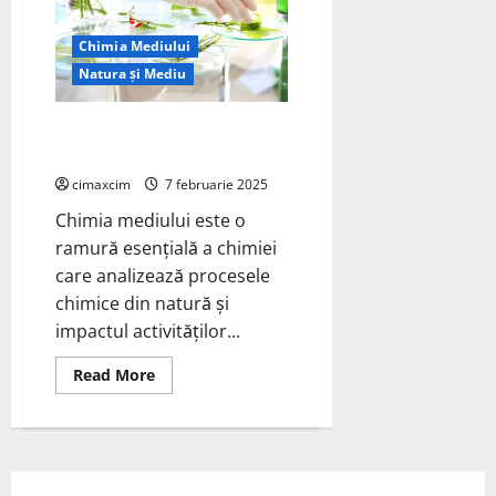
(PESU)
Biomass-
Balanced
Chimia Mediului
din
Lume
Natura și Mediu
Chimia Mediului: Știința Care
Protejează Planeta
cimaxcim
7 februarie 2025
Chimia mediului este o
ramură esențială a chimiei
care analizează procesele
chimice din natură și
impactul activităților...
Read
Read More
more
about
Chimia
Mediului:
Știința
Care
Protejează