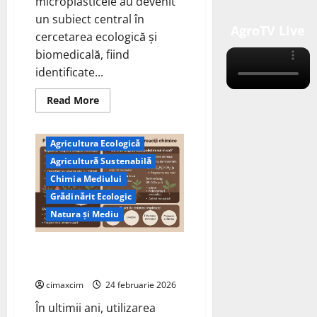
microplasticele au devenit
un subiect central în
AgroTV Live
cercetarea ecologică și
biomedicală, fiind
identificate...
Read
Read More
more
about
Microplasticele
ingerate
Agricultura Ecologică
de
om:
Agricultură Sustenabilă
cât
plastic
Chimia Mediului
mâncăm,
Grădinărit Ecologic
cum
se
Natura și Mediu
dizolvă
și
ce
riscuri
Polistirenul în grădină – între
reale
practică și pericol ecologic
există
cimaxcim
24 februarie 2026
În ultimii ani, utilizarea