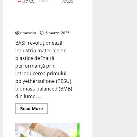
hidrogen
industrial
BASF Lansează Primul
utilizând
amoniac
Polyethersulfone (PESU)
verde
produs
Biomass-Balanced din Lume
în
Norvegia
cimaxcim
6 martie 2025
BASF revoluționează
industria materialelor
plastice de înaltă
performanță prin
introducerea primului
polyethersulfone (PESU)
biomass-balanced (BMB)
din lume....
Read
Read More
more
about
BASF
Lansează
Primul
Polyethersulfone