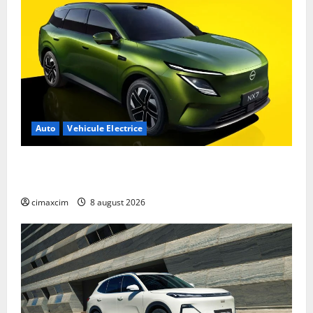
Auto
Vehicule Electrice
Nissan NX7: SUV-ul electrificat accesibil care extinde
gama Nissan în China
cimaxcim
8 august 2026