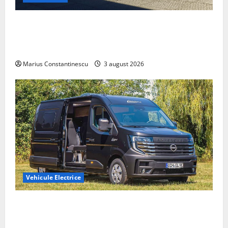
Geely lansează „Thunder”, unul dintre cele mai
compacte și eficiente sisteme de acționare electrică
din lume
Marius Constantinescu
3 august 2026
Vehicule Electrice
Interstar‑e Relax: Nissan și Eifelland au creat o
rulotă electrică care folosește bateria de 87 kWh nu