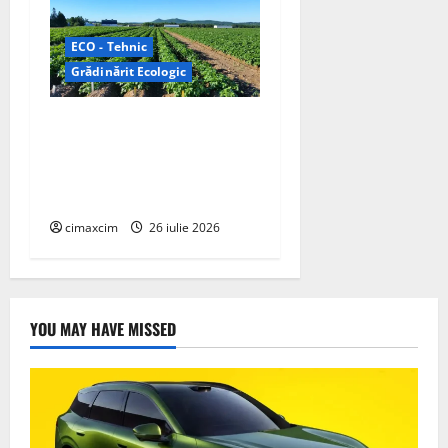
ECO - Tehnic
Grădinărit Ecologic
Agricultura Viitorului:
Tranziția Ecologică bazată
pe Tehnologie, nu pe
Chimicale
cimaxcim
26 iulie 2026
YOU MAY HAVE MISSED