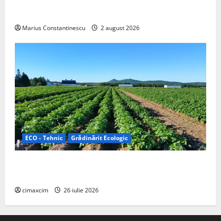
doar pentru tracțiune, ci și pentru încălzire complet
off‑grid
Marius Constantinescu
2 august 2026
ECO - Tehnic
Grădinărit Ecologic
Agricultura Viitorului: Tranziția Ecologică bazată pe
Tehnologie, nu pe Chimicale
cimaxcim
26 iulie 2026