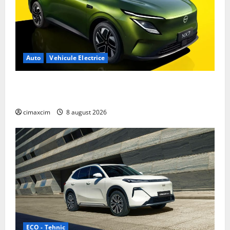
Auto
Vehicule Electrice
Nissan NX7: SUV-ul electrificat accesibil care extinde
gama Nissan în China
cimaxcim
8 august 2026
ECO - Tehnic