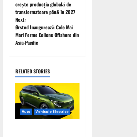
s
crește producția globală de
t
transformatoare până în 2027
Next:
n
Ørsted Inaugurează Cele Mai
Mari Ferme Eoliene Offshore din
a
Asia-Pacific
v
i
RELATED STORIES
g
a
t
Auto
Vehicule Electrice
i
o
Nissan NX7: SUV-ul
electrificat accesibil care