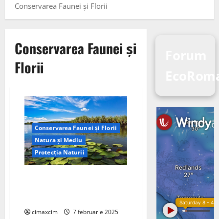
Conservarea Faunei și Florii
Conservarea Faunei și
Forum
Florii
EcoRom
Conservarea Faunei și Florii
Natura și Mediu
Protecția Naturii
Conservarea Faunei și Florii:
Măsuri esențiale pentru
protejarea biodiversității
cimaxcim
7 februarie 2025