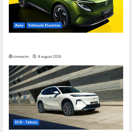
Auto
Vehicule Electrice
Nissan NX7: SUV-ul electrificat accesibil care extinde
gama Nissan în China
cimaxcim
8 august 2026
ECO - Tehnic