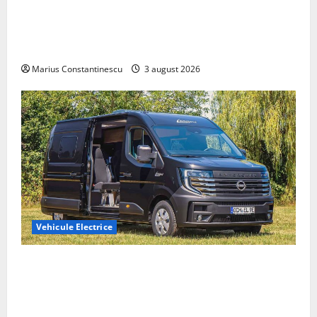
Geely lansează „Thunder”, unul dintre cele mai
compacte și eficiente sisteme de acționare electrică
din lume
Marius Constantinescu
3 august 2026
Vehicule Electrice
Interstar‑e Relax: Nissan și Eifelland au creat o
rulotă electrică care folosește bateria de 87 kWh nu
doar pentru tracțiune, ci și pentru încălzire complet