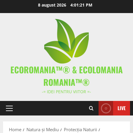
Skip
8 august 2026
4:01:21 PM
to
content
ECOROMANIA™® & ECOLOMANIA
ROMANIA™®
-= IDEI PENTRU VIITOR =-
LIVE
Primary
Menu
Home
Natura și Mediu
Protecția Naturii