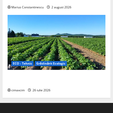
off‑grid
Marius Constantinescu
2 august 2026
ECO - Tehnic
Grădinărit Ecologic
Agricultura Viitorului: Tranziția Ecologică bazată pe
Tehnologie, nu pe Chimicale
cimaxcim
26 iulie 2026