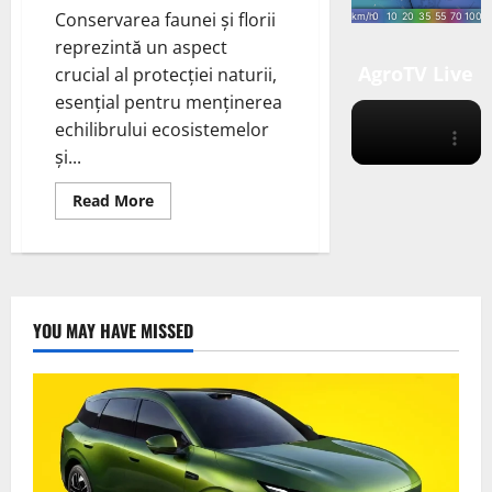
Conservarea faunei și florii
reprezintă un aspect
AgroTV Live
crucial al protecției naturii,
esențial pentru menținerea
echilibrului ecosistemelor
și...
Read
Read More
more
about
Conservarea
Faunei
și
Florii:
Măsuri
esențiale
YOU MAY HAVE MISSED
pentru
protejarea
biodiversității