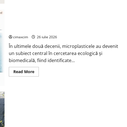
Managementul
deșeurilor
în
România:
probleme
reale,
Microplasticele ingerate de om: cât plastic mâncăm, cum se
soluții
dizolvă și ce riscuri reale există
și
tehnologii
noi
cimaxcim
26 iulie 2026
În ultimele două decenii, microplasticele au devenit
un subiect central în cercetarea ecologică și
biomedicală, fiind identificate...
Read
Read More
more
about
Microplasticele
ingerate
de
om:
cât
plastic
mâncăm,
cum
se
dizolvă
și
ce