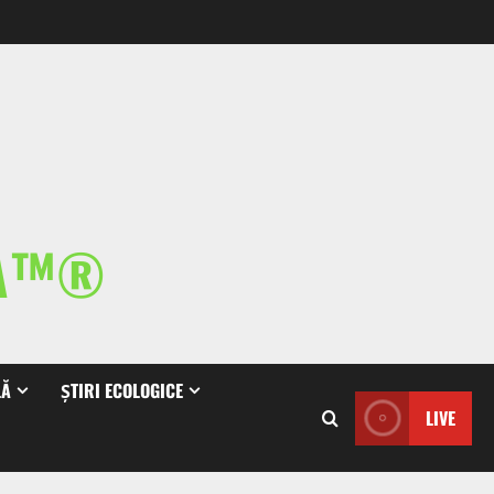
IA™®
LĂ
ȘTIRI ECOLOGICE
LIVE