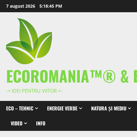
Skip
7 august 2026
5:18:47 PM
to
content
ECOROMANIA™® & 
-= IDEI PENTRU VIITOR =-
ECO – TEHNIC
ENERGIE VERDE
NATURA ȘI MEDIU
VIDEO
INFO