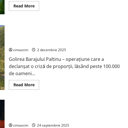
impact
asupra
Read
Read More
mediului
more
about
Etica
profesională
în
Criza de la Barajul Paltinu ridică suspiciuni grave: decizia de
medicină
din
golire, semnată de ministrul Mediului. Impact major asupra
punct
mediului și risc de siguranță națională
de
vedere
al
cimaxcim
2 decembrie 2025
mediului
Golirea Barajului Paltinu – operațiune care a
declanșat o criză de proporții, lăsând peste 100.000
de oameni...
Read
Read More
more
about
Criza
de
la
Barajul
Incendiul de la depozitul Antefrig București și implicațiile
Paltinu
ridică
chimice asupra mediului : Analiză tehnică
suspiciuni
grave:
cimaxcim
24 septembrie 2025