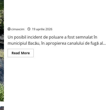
riscuri
reale
există
Caz de poluare semnalat în Bacău, în zona canalului de fugă al
râului Bistrița
cimaxcim
19 aprilie 2026
Un posibil incident de poluare a fost semnalat în
municipiul Bacău, în apropierea canalului de fugă al...
Read
Read More
more
about
Caz
de
poluare
semnalat
în
Bacău,
în
zona
canalului
de
fugă
al
râului
Bistrița