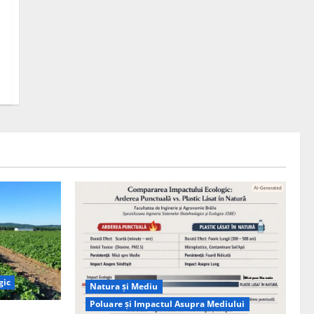
gic
Natura și Mediu
Poluare și Impactul Asupra Mediului