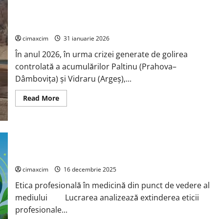
Paltinu și Vidraru – anul 2026 – Alimentare cu apă, riscuri
pentru sănătatea populației și impact asupra mediului
cimaxcim
31 ianuarie 2026
În anul 2026, în urma crizei generate de golirea
controlată a acumulărilor Paltinu (Prahova–
Dâmbovița) și Vidraru (Argeș),...
Read
Read More
more
about
Paltinu
și
Vidraru
–
Etica profesională în medicină din punct de vedere al
anul
2026
mediului
–
Alimentare
cimaxcim
16 decembrie 2025
cu
apă,
Etica profesională în medicină din punct de vedere al
riscuri
pentru
mediului Lucrarea analizează extinderea eticii
sănătatea
populației
profesionale...
și