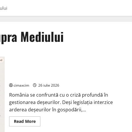
ului
upra Mediului
Managementul deșeurilor în România: probleme reale, soluții
și tehnologii noi
cimaxcim
26 iulie 2026
România se confruntă cu o criză profundă în
gestionarea deșeurilor. Deși legislația interzice
arderea deșeurilor în gospodării,...
Read
Read More
more
about