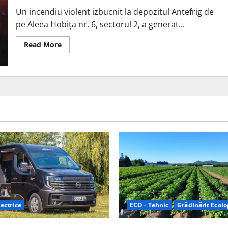
decizia
de
Un incendiu violent izbucnit la depozitul Antefrig de
golire,
semnată
pe Aleea Hobița nr. 6, sectorul 2, a generat...
de
ministrul
Mediului.
Read
Read More
Impact
more
major
about
asupra
Incendiul
mediului
de
și
la
risc
depozitul
de
Antefrig
siguranță
București
națională
și
implicațiile
chimice
asupra
mediului
:
Analiză
tehnică
ectrice
ECO - Tehnic
Grădinărit Ecolo