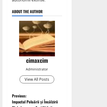
autonomii extinse.
ABOUT THE AUTHOR
cimaxcim
Administrator
View All Posts
P
Previous:
Impactul Poluării și Încălzirii