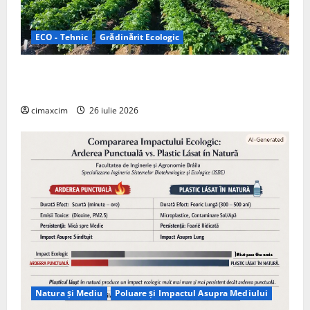
ECO - Tehnic
Grădinărit Ecologic
Agricultura Viitorului: Tranziția Ecologică bazată pe
Tehnologie, nu pe Chimicale
cimaxcim
26 iulie 2026
Natura și Mediu
Poluare și Impactul Asupra Mediului