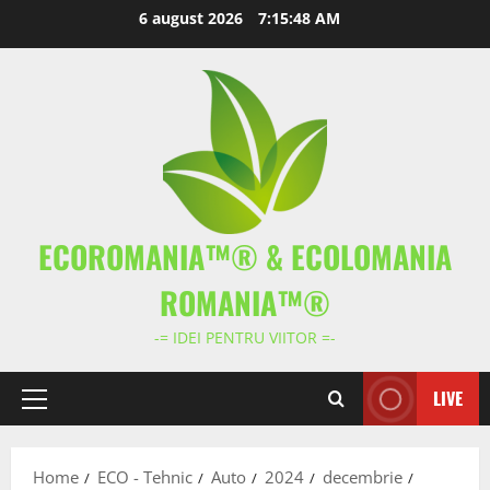
Skip
6 august 2026
7:15:48 AM
to
content
ECOROMANIA™® & ECOLOMANIA
ROMANIA™®
-= IDEI PENTRU VIITOR =-
LIVE
Primary
Menu
Home
ECO - Tehnic
Auto
2024
decembrie