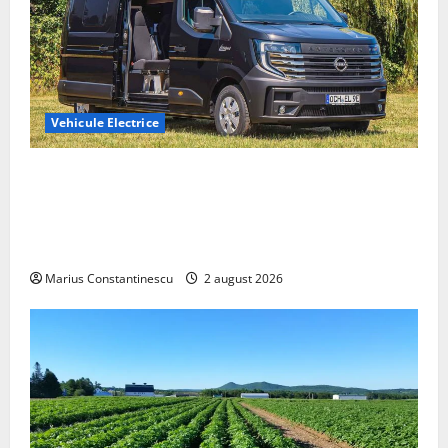
Vehicule Electrice
Interstar‑e Relax: Nissan și Eifelland au creat o
rulotă electrică care folosește bateria de 87 kWh nu
doar pentru tracțiune, ci și pentru încălzire complet
off‑grid
Marius Constantinescu
2 august 2026