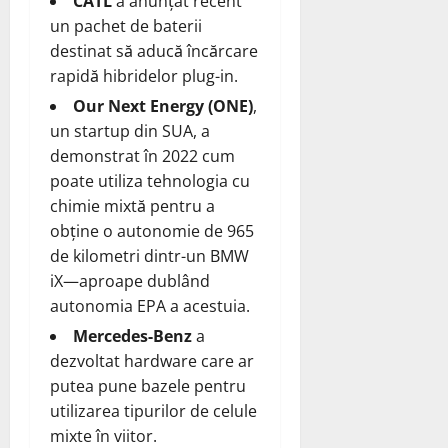
CATL
a anunțat recent
un pachet de baterii
destinat să aducă încărcare
rapidă hibridelor plug-in.
Our Next Energy (ONE)
,
un startup din SUA, a
demonstrat în 2022 cum
poate utiliza tehnologia cu
chimie mixtă pentru a
obține o autonomie de 965
de kilometri dintr-un BMW
iX—aproape dublând
autonomia EPA a acestuia.
Mercedes-Benz
a
dezvoltat hardware care ar
putea pune bazele pentru
utilizarea tipurilor de celule
mixte în viitor.