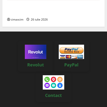
Managementul deșeurilor în România: probleme
reale, soluții și tehnologii noi
cimaxcim
26 iulie 2026
Revolut
PayPal
Contact