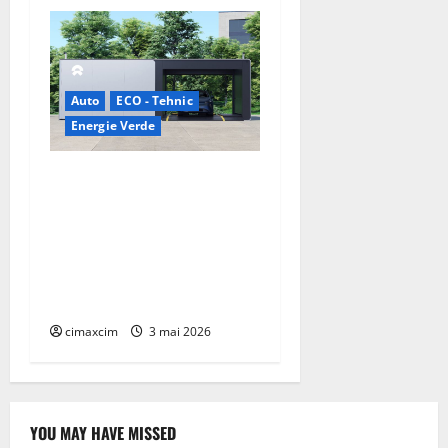
Auto
ECO - Tehnic
Energie Verde
China prezintă tehnologia
care schimbă regulile
jocului: baterii EV cu
încărcare în 6,5 minute.
BYD și CATL conduc
revoluția globală
cimaxcim
3 mai 2026
YOU MAY HAVE MISSED