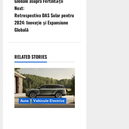
o
Globale asupra Fertilității
Next:
s
Retrospectiva DAS Solar pentru
t
2024: Inovație și Expansiune
Globală
n
a
RELATED STORIES
v
i
g
a
Auto
Vehicule Electrice
t
Lexus TZ 2027 – SUV
i
electric cu 7 locuri,