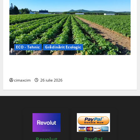
ECO - Tehnic
Grădinărit Ecologic
Agricultura Viitorului: Tranziția Ecologică bazată pe
Tehnologie, nu pe Chimicale
cimaxcim
26 iulie 2026
Revolut
PayPal