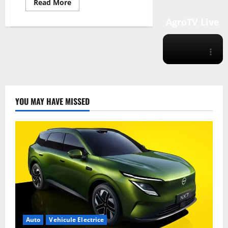
Read
Read More
more
about
AgroTV Live
Panourile
Solare
Termice
YOU MAY HAVE MISSED
Auto
Vehicule Electrice