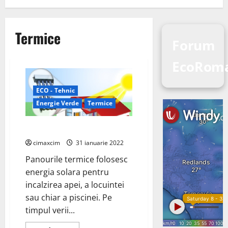
Termice
Forum
EcoRom
ECO - Tehnic
Energie Verde
Termice
Panourile Solare Termice
cimaxcim
31 ianuarie 2022
Panourile termice folosesc
energia solara pentru
incalzirea apei, a locuintei
sau chiar a piscinei. Pe
timpul verii...