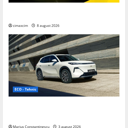
Nissan NX7: SUV-ul electrificat accesibil care extinde
gama Nissan în China
cimaxcim
8 august 2026
ECO - Tehnic
Geely lansează „Thunder”, unul dintre cele mai
compacte și eficiente sisteme de acționare electrică
din lume
Marius Constantinescu
3 august 2026