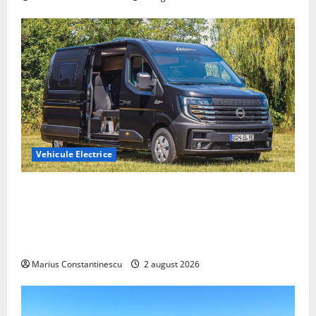
Vehicule Electrice
Interstar‑e Relax: Nissan și Eifelland au creat o
rulotă electrică care folosește bateria de 87 kWh nu
doar pentru tracțiune, ci și pentru încălzire complet
off‑grid
Marius Constantinescu
2 august 2026