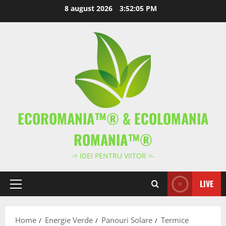
Skip
8 august 2026
3:52:05 PM
to
content
ECOROMANIA™® & ECOLOMANIA
ROMANIA™®
-= IDEI PENTRU VIITOR =-
LIVE
Primary
Menu
Home
Energie Verde
Panouri Solare
Termice