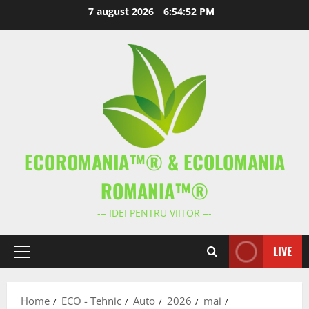
Skip
7 august 2026
6:54:53 PM
to
content
ECOROMANIA™® & ECOLOMANIA
ROMANIA™®
-= IDEI PENTRU VIITOR =-
LIVE
Primary
Menu
Home
ECO - Tehnic
Auto
2026
mai