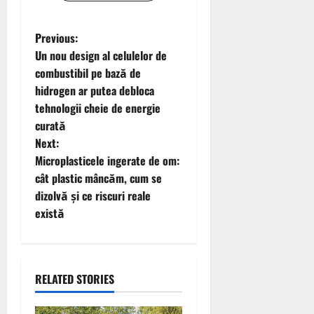
P
Previous:
Un nou design al celulelor de
o
combustibil pe bază de
hidrogen ar putea debloca
s
tehnologii cheie de energie
t
curată
Next:
n
Microplasticele ingerate de om:
cât plastic mâncăm, cum se
a
dizolvă și ce riscuri reale
v
există
i
g
RELATED STORIES
a