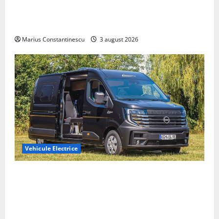
Geely lansează „Thunder”, unul dintre cele mai
compacte și eficiente sisteme de acționare electrică
din lume
Marius Constantinescu
3 august 2026
Vehicule Electrice
Interstar‑e Relax: Nissan și Eifelland au creat o
rulotă electrică care folosește bateria de 87 kWh nu
doar pentru tracțiune, ci și pentru încălzire complet
off‑grid