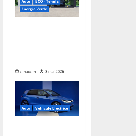
Auto
ECO - Tehnic
Energie Verde
China prezintă tehnologia
care schimbă regulile
jocului: baterii EV cu
încărcare în 6,5 minute.
BYD și CATL conduc
revoluția globală
cimaxcim
3 mai 2026
Auto
Vehicule Electrice
Volkswagen ID. Polo –
Lansare oficială: un nou