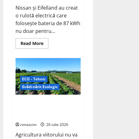
Nissan și Eifelland au creat
o rulotă electrică care
folosește bateria de 87 kWh
nu doar pentru...
Read
Read More
more
about
Interstar‑e
Relax:
Nissan
și
Eifelland
au
ECO - Tehnic
creat
o
Grădinărit Ecologic
rulotă
electrică
care
Agricultura Viitorului: Tranziția
folosește
bateria
Ecologică bazată pe Tehnologie,
de
nu pe Chimicale
87
kWh
cimaxcim
26 iulie 2026
nu
doar
Agricultura viitorului nu va
pentru
tracțiune,