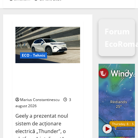
Forum
EcoRom
ECO - Tehnic
Geely lansează „Thunder”, unul
dintre cele mai compacte și
eficiente sisteme de acționare
electrică din lume
Marius Constantinescu
3
august 2026
Geely a prezentat noul
sistem de acționare
electrică „Thunder”, o