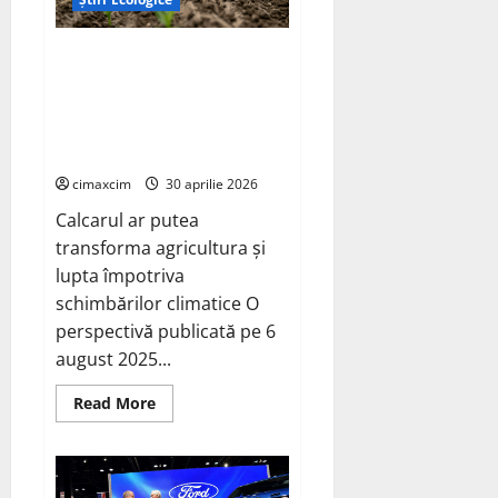
capitol
electric
pentru
Cercetătorii de la Yale au
un
nume
identificat o metodă naturală
legendar
prin care agricultura ar putea
deveni un instrument major de
captare a carbonului
cimaxcim
30 aprilie 2026
Calcarul ar putea
transforma agricultura și
lupta împotriva
schimbărilor climatice O
perspectivă publicată pe 6
august 2025...
Read
Read More
more
about
Cercetătorii
de
la
Yale