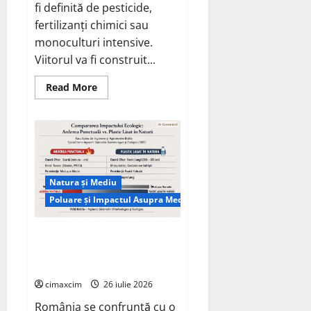
fi definită de pesticide,
ci
și
fertilizanți chimici sau
pentru
încălzire
monoculturi intensive.
complet
off‑grid
Viitorul va fi construit...
Read
Read More
more
about
Agricultura
Viitorului:
Tranziția
Ecologică
bazată
pe
Tehnologie,
Natura și Mediu
nu
pe
Poluare și Impactul Asupra Mediului
Chimicale
Managementul deșeurilor în
România: probleme reale,
soluții și tehnologii noi
cimaxcim
26 iulie 2026
România se confruntă cu o