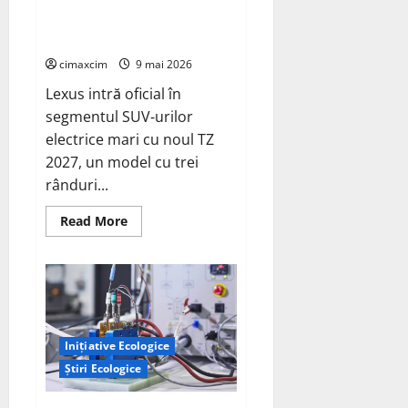
7 locuri, autonomie de până la
există
480 km și tracțiune integrală
standard
cimaxcim
9 mai 2026
Lexus intră oficial în
segmentul SUV‑urilor
electrice mari cu noul TZ
2027, un model cu trei
rânduri...
Read
Read More
more
about
Lexus
TZ
2027
–
SUV
electric
cu
Inițiative Ecologice
7
locuri,
Știri Ecologice
autonomie
de
până