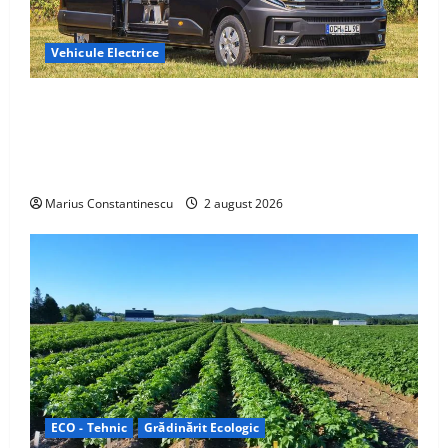
Vehicule Electrice
Interstar‑e Relax: Nissan și Eifelland au creat o
rulotă electrică care folosește bateria de 87 kWh nu
doar pentru tracțiune, ci și pentru încălzire complet
off‑grid
Marius Constantinescu
2 august 2026
ECO - Tehnic
Grădinărit Ecologic