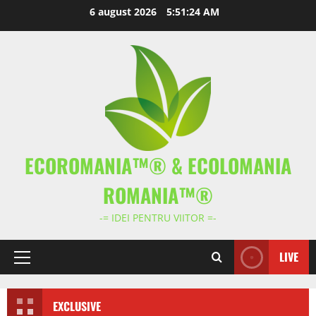
Skip
6 august 2026
5:51:26 AM
to
content
ECOROMANIA™® & ECOLOMANIA
ROMANIA™®
-= IDEI PENTRU VIITOR =-
LIVE
Primary
Menu
EXCLUSIVE