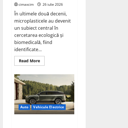
cimaxcim
26 iulie 2026
În ultimele două decenii,
microplasticele au devenit
un subiect central în
cercetarea ecologică și
biomedicală, fiind
identificate...
Read
Read More
more
about
Microplasticele
ingerate
de
om:
cât
plastic
mâncăm,
cum
se
Auto
Vehicule Electrice
dizolvă
și
ce
riscuri
Lexus TZ 2027 – SUV electric cu
reale