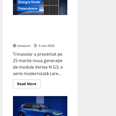
regulile
Energie Verde
jocului:
baterii
Fotovoltaice
EV
cu
încărcare
Trinasolar lansează noile
în
6,5
module Vertex N G3 de 760W –
minute.
un nou reper în tehnologia
BYD
și
TOPCon
CATL
conduc
cimaxcim
3 mai 2026
revoluția
globală
Trinasolar a prezentat pe
25 martie noua generație
de module Vertex N G3, o
serie modernizată care...
Read
Read More
more
about
Trinasolar
lansează
noile
module
Vertex
N