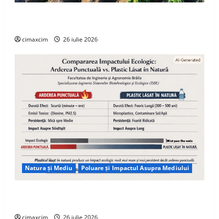
Agricultura Viitorului: Tranziția Ecologică bazată pe
Tehnologie, nu pe Chimicale
cimaxcim
26 iulie 2026
Natura și Mediu
Poluare și Impactul Asupra Mediului
Managementul deșeurilor în România: probleme
reale, soluții și tehnologii noi
cimaxcim
26 iulie 2026