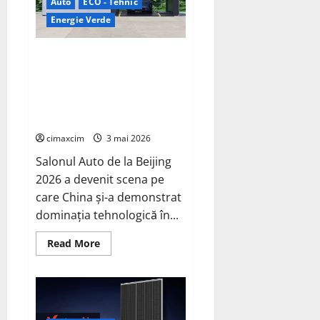
Auto
ECO - Tehnic
pe
bază
Energie Verde
de
hidrogen
ar
putea
China prezintă tehnologia care
debloca
schimbă regulile jocului: baterii
tehnologii
cheie
EV cu încărcare în 6,5 minute.
de
BYD și CATL conduc revoluția
energie
curată
globală
cimaxcim
3 mai 2026
Salonul Auto de la Beijing
2026 a devenit scena pe
care China și-a demonstrat
dominația tehnologică în...
Read
Read More
more
about
China
prezintă
tehnologia
care
schimbă