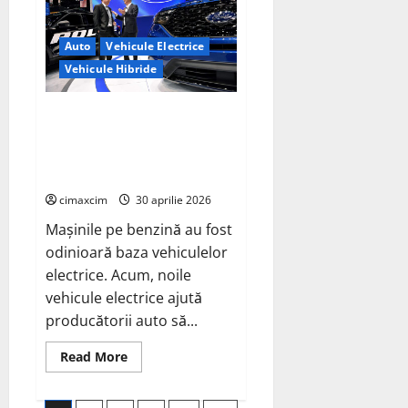
au
identificat
o
Auto
Vehicule Electrice
metodă
naturală
Vehicule Hibride
prin
care
agricultura
ar
Tehnologia electrică
putea
Skunkworks de la Ford va fi
deveni
un
disponibilă și în vehiculele
instrument
hibride
major
de
cimaxcim
30 aprilie 2026
captare
a
carbonului
Mașinile pe benzină au fost
odinioară baza vehiculelor
electrice. Acum, noile
vehicule electrice ajută
producătorii auto să...
Read
Read More
more
about
Tehnologia
electrică