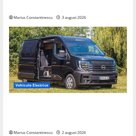
compacte și eficiente sisteme de acționare electrică
din lume
Marius Constantinescu
3 august 2026
Vehicule Electrice
Interstar‑e Relax: Nissan și Eifelland au creat o
rulotă electrică care folosește bateria de 87 kWh nu
doar pentru tracțiune, ci și pentru încălzire complet
off‑grid
Marius Constantinescu
2 august 2026