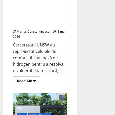
la
Un nou design al celulelor de
480
combustibil pe bază de
km
și
hidrogen ar putea debloca
tracțiune
tehnologii cheie de energie
integrală
standard
curată
Marius Constantinescu
3 mai
2026
Cercetătorii UNSW au
reproiectat celulele de
combustibil pe bază de
hidrogen pentru a rezolva
o vulnerabilitate critică,...
Read
Read More
more
about
Un
nou
design
al
celulelor
de
combustibil