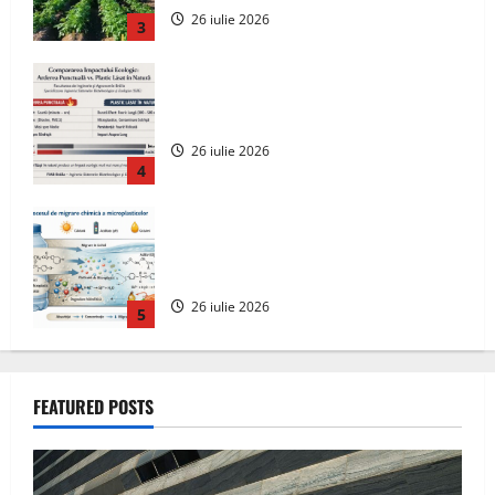
26 iulie 2026
4
Microplasticele ingerate de om: cât
plastic mâncăm, cum se dizolvă și ce
riscuri reale există
26 iulie 2026
5
Geely lansează „Thunder”, unul dintre
cele mai compacte și eficiente sisteme
de acționare electrică din lume
3 august 2026
1
Interstar‑e Relax: Nissan și Eifelland au
creat o rulotă electrică care folosește
FEATURED POSTS
bateria de 87 kWh nu doar pentru
tracțiune, ci și pentru încălzire complet
off‑grid
2
2 august 2026