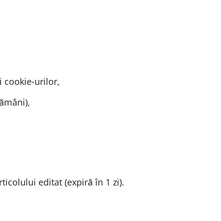
 cookie‑urilor,
tămâni),
colului editat (expiră în 1 zi).