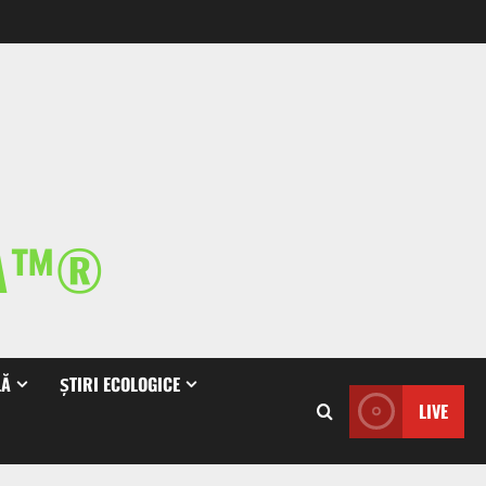
IA™®
LĂ
ȘTIRI ECOLOGICE
LIVE