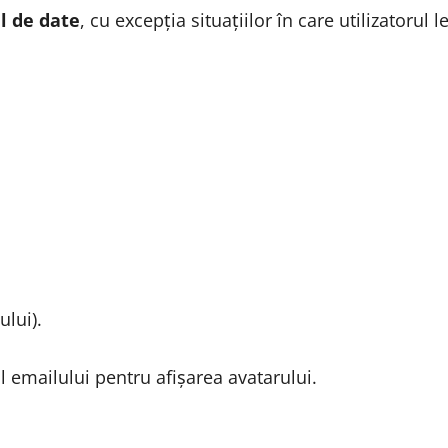
el de date
, cu excepția situațiilor în care utilizatorul l
lui).
 emailului pentru afișarea avatarului.