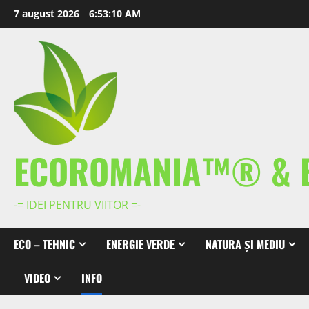
Skip
7 august 2026
6:53:10 AM
to
content
ECOROMANIA™® & 
-= IDEI PENTRU VIITOR =-
ECO – TEHNIC
ENERGIE VERDE
NATURA ȘI MEDIU
VIDEO
INFO