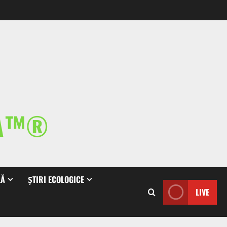
IA™®
LĂ
ȘTIRI ECOLOGICE
LIVE