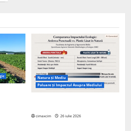
gic
Natura și Mediu
Poluare și Impactul Asupra Mediului
ția
ie, nu pe
Managementul deșeurilor în România:
probleme reale, soluții și tehnologii noi
cimaxcim
26 iulie 2026