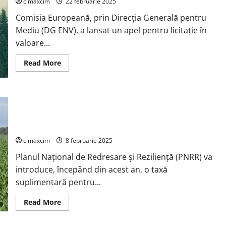
cimaxcim
22 februarie 2025
Comisia Europeană, prin Direcția Generală pentru
Mediu (DG ENV), a lansat un apel pentru licitație în
valoare...
Read
Read More
more
about
Uniunea
Europeană
investește
Planul Național de Redresare și Reziliență (PNRR) va aplica o
3,6
milioane
taxă suplimentară pentru utilajele grele și autoturismele
EUR
care poluează.
pentru
implementarea
Regulamentului
cimaxcim
8 februarie 2025
privind
Defrișarea
Planul Național de Redresare și Reziliență (PNRR) va
introduce, începând din acest an, o taxă
suplimentară pentru...
Read
Read More
more
about
Planul