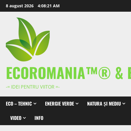
Skip
8 august 2026
4:08:22 AM
to
content
ECOROMANIA™® & 
-= IDEI PENTRU VIITOR =-
ECO – TEHNIC
ENERGIE VERDE
NATURA ȘI MEDIU
VIDEO
INFO