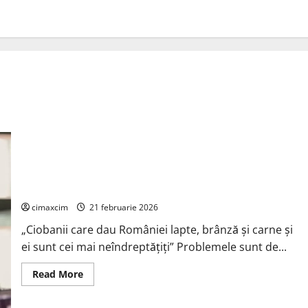
Acordul comercial dintre Uniunea Europeană și Mercosur
continuă să stârnească reacții puternice în România
cimaxcim
21 februarie 2026
„Ciobanii care dau României lapte, brânză și carne și
ei sunt cei mai neîndreptățiți” Problemele sunt de...
Read
Read More
more
about
Acordul