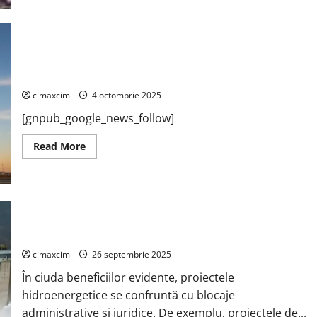
comercial
dintre
Uniunea
Europeană
și
Mercosur
Studiu complex de evaluare a pieței hidrogenului și a
continuă
să
schemelor existente de sprijin
stârnească
reacții
cimaxcim
4 octombrie 2025
puternice
în
[gnpub_google_news_follow]
România
Read
Read More
more
about
Studiu
complex
de
evaluare
a
Hidrocentralele din România: Esențiale pentru securitatea
pieței
energetică și tranziția verde
hidrogenului
și
a
cimaxcim
26 septembrie 2025
schemelor
existente
În ciuda beneficiilor evidente, proiectele
de
sprijin
hidroenergetice se confruntă cu blocaje
administrative și juridice. De exemplu, proiectele de...