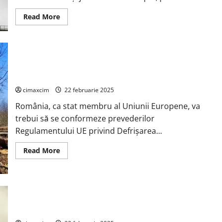
Read
Read More
more
about
Hidrocentralele
din
România:
Esențiale
România și implementarea Regulamentului UE privind
pentru
securitatea
Defrișarea (EUDR)
energetică
și
cimaxcim
22 februarie 2025
tranziția
verde
România, ca stat membru al Uniunii Europene, va
trebui să se conformeze prevederilor
Regulamentului UE privind Defrișarea...
Read
Read More
more
about
România
și
implementarea
Regulamentului
Uniunea Europeană investește 3,6 milioane EUR pentru
UE
privind
implementarea Regulamentului privind Defrișarea
Defrișarea
(EUDR)