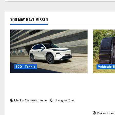
YOU MAY HAVE MISSED
ECO - Tehnic
Vehicule El
Geely lansează „Thunder”, unul dintre
Interstar‑e 
cele mai compacte și eficiente sisteme
creat o rul
de acționare electrică din lume
bateria de 
tracțiune, c
Marius Constantinescu
3 august 2026
off‑grid
Marius Cons