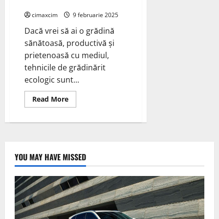
Sustenabilă
și
economie.
cimaxcim
9 februarie 2025
Dacă vrei să ai o grădină
sănătoasă, productivă și
prietenoasă cu mediul,
tehnicile de grădinărit
ecologic sunt...
Read
Read More
more
about
Tehnici
Eficiente
de
Grădinărit
Ecologic
pentru
YOU MAY HAVE MISSED
o
Agricultură
Sustenabilă