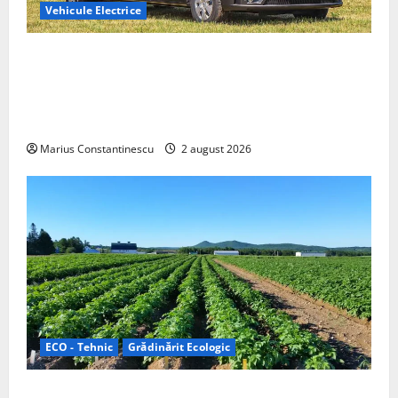
Vehicule Electrice
Interstar‑e Relax: Nissan și Eifelland au creat o
rulotă electrică care folosește bateria de 87 kWh nu
doar pentru tracțiune, ci și pentru încălzire complet
off‑grid
Marius Constantinescu
2 august 2026
ECO - Tehnic
Grădinărit Ecologic
Agricultura Viitorului: Tranziția Ecologică bazată pe