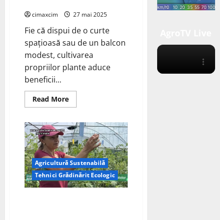
mediu și economie.
cimaxcim
27 mai 2025
Fie că dispui de o curte
AgroTV Live
spațioasă sau de un balcon
modest, cultivarea
propriilor plante aduce
beneficii...
Read
Read More
more
about
Revoluția
Verde
începe
în
curtea
ta,
cultivarea
Agricultură Sustenabilă
propriilor
plante
Tehnici Grădinărit Ecologic
aduce
beneficii
semnificative
Tehnici Eficiente de Grădinărit
pentru
sănătate,
Ecologic pentru o Agricultură
mediu