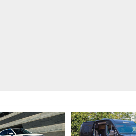
Știința
Echilibrului
Vieții