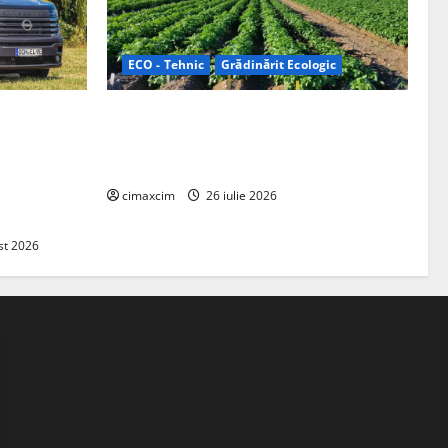
ECO - Tehnic
Grădinărit Ecologic
ifelland au
Agricultura Viitorului: Tranziția
 folosește
Ecologică bazată pe Tehnologie, nu pe
entru
Chimicale
zire complet
cimaxcim
26 iulie 2026
st 2026