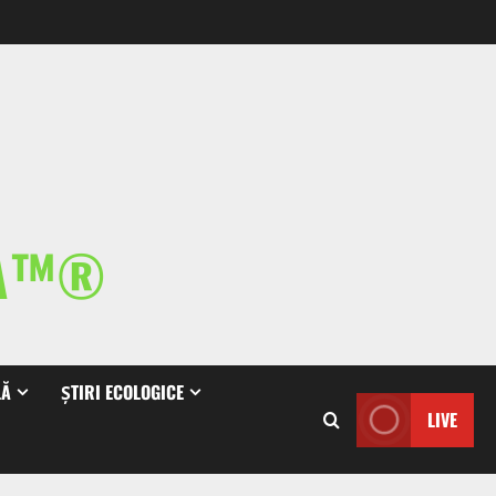
IA™®
LĂ
ȘTIRI ECOLOGICE
LIVE