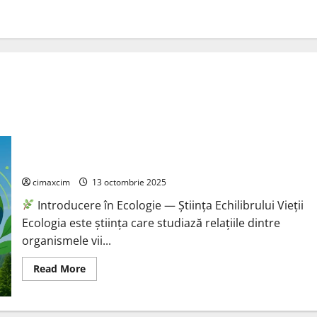
Ecologie — Știința Echilibrului Vieții
cimaxcim
13 octombrie 2025
Introducere în Ecologie — Știința Echilibrului Vieții
Ecologia este știința care studiază relațiile dintre
organismele vii...
Read
Read More
more
about
Ecologie
—