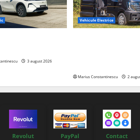
ic
Vehicule Electrice
ază „Thunder”, unul dintre
Interstar‑e Relax: Nissan și E
mpacte și eficiente sisteme
creat o rulotă electrică care
e electrică din lume
bateria de 87 kWh nu doar p
tracțiune, ci și pentru încăl
tantinescu
3 august 2026
off‑grid
Marius Constantinescu
2 augu
Revolut
PayPal
Contact