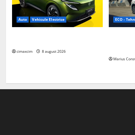
ECO - Tehn
Auto
Vehicule Electrice
Geely lanse
Nissan NX7: SUV-ul electrificat accesibil
cele mai co
care extinde gama Nissan în China
de acționar
cimaxcim
8 august 2026
Marius Cons