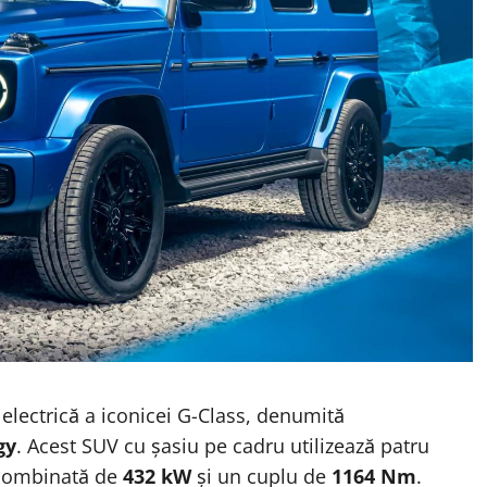
lectrică a iconicei G-Class, denumită
gy
. Acest SUV cu șasiu pe cadru utilizează patru
 combinată de
432 kW
și un cuplu de
1164 Nm
.