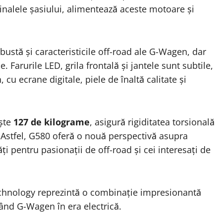
dinalele șasiului, alimentează aceste motoare și
obustă și caracteristicile off-road ale G-Wagen, dar
 Farurile LED, grila frontală și jantele sunt subtile,
 cu ecrane digitale, piele de înaltă calitate și
ește
127 de kilograme
, asigură rigiditatea torsională
. Astfel, G580 oferă o nouă perspectivă asupra
ți pentru pasionații de off-road și cei interesați de
chnology reprezintă o combinație impresionantă
când G-Wagen în era electrică.