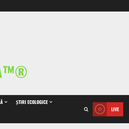
IA™®
LĂ
ȘTIRI ECOLOGICE
LIVE