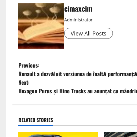
cimaxcim
Administrator
View All Posts
P
Previous:
Renault a dezvăluit versiunea de înaltă performanță
o
Next:
s
Hexagon Purus și Hino Trucks au anunțat cu mândrie
t
n
RELATED STORIES
a