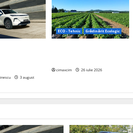
ECO - Tehnic
Grădinărit Ecologic
 „Thunder”, unul
Agricultura Viitorului: Tranziția
i compacte și
Ecologică bazată pe Tehnologie, nu
eme de acționare
pe Chimicale
lume
cimaxcim
26 iulie 2026
inescu
3 august