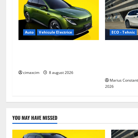
v
i
g
ECO - Tehnic
Auto
Vehicule Electrice
a
Geely lansează
Nissan NX7: SUV-ul electrificat
t
dintre cele ma
accesibil care extinde gama Nissan
eficiente sist
în China
i
electrică din 
cimaxcim
8 august 2026
Marius Constant
o
2026
n
YOU MAY HAVE MISSED