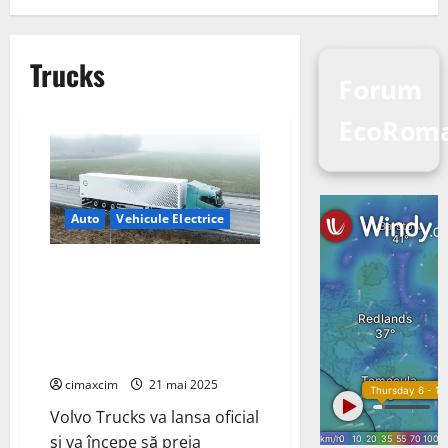
Trucks
Forum
EcoRoma
Auto
Vehicule Electrice
Volvo Trucks va lansa un nou
camion electric pentru distanțe
lungi în trimestrul 2 al anului
2026; autonomie de 600 km,
încărcare în 40 de minute
cimaxcim
21 mai 2025
Volvo Trucks va lansa oficial
și va începe să preia