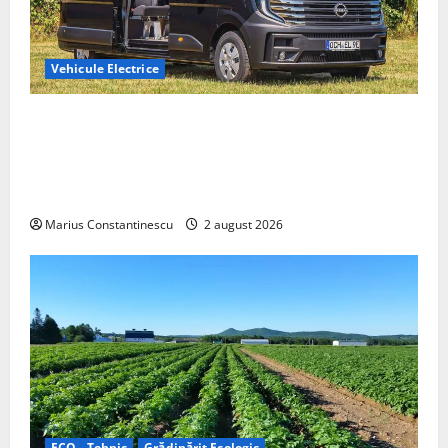
Vehicule Electrice
Interstar‑e Relax: Nissan și Eifelland au creat o
rulotă electrică care folosește bateria de 87 kWh nu
doar pentru tracțiune, ci și pentru încălzire complet
off‑grid
Marius Constantinescu
2 august 2026
ECO - Tehnic
Grădinărit Ecologic