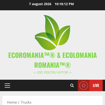
Skip
7 august 2026
10:18:13 PM
to
content
ECOROMANIA™® & ECOLOMANIA
ROMANIA™®
-= IDEI PENTRU VIITOR =-
LIVE
Primary
Menu
Home
Trucks