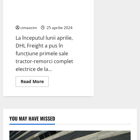
emisii
tractoare-remorci complet
zero,
Tern
electrice de la Mercedes-Benz
Trucks
cimaxcim
25 aprilie 2024
La începutul lunii aprilie,
DHL Freight a pus în
funcțiune primele sale
tractor-remorci complet
electrice de la...
Read
Read More
more
about
DHL
Freight
introduce
tractoare-
remorci
complet
YOU MAY HAVE MISSED
electrice
de
la
Mercedes-
Benz