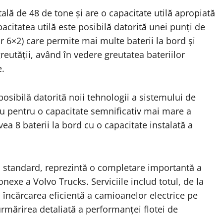
ală de 48 de tone și are o capacitate utilă apropiată
citatea utilă este posibilă datorită unei punți de
r 6×2) care permite mai multe baterii la bord și
greutății, având în vedere greutatea bateriilor
e.
sibilă datorită noii tehnologii a sistemului de
iu pentru o capacitate semnificativ mai mare a
vea 8 baterii la bord cu o capacitate instalată a
nă standard, reprezintă o completare importantă a
onexe a Volvo Trucks. Serviciile includ totul, de la
e, încărcarea eficientă a camioanelor electrice pe
urmărirea detaliată a performanței flotei de