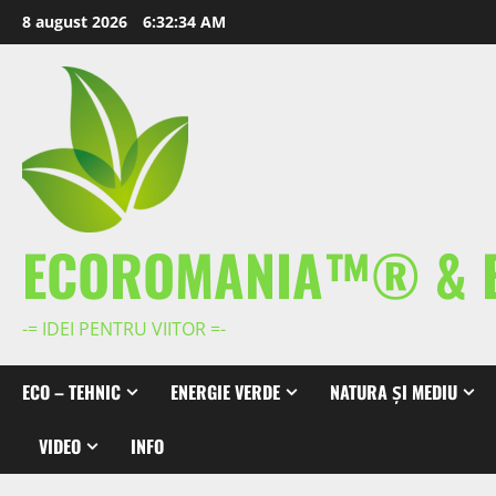
Skip
8 august 2026
6:32:35 AM
to
content
ECOROMANIA™® & 
-= IDEI PENTRU VIITOR =-
ECO – TEHNIC
ENERGIE VERDE
NATURA ȘI MEDIU
VIDEO
INFO