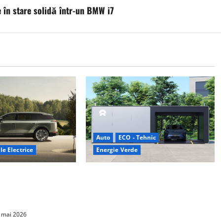
 în stare solidă într-un BMW i7
Auto
ECO - Tehnic
le Electrice
Energie Verde
– SUV electric cu 7
China prezintă tehnologia care
mie de până la 480
schimbă regulile jocului: baterii EV
e integrală standard
cu încărcare în 6,5 minute. BYD și
CATL conduc revoluția globală
 mai 2026