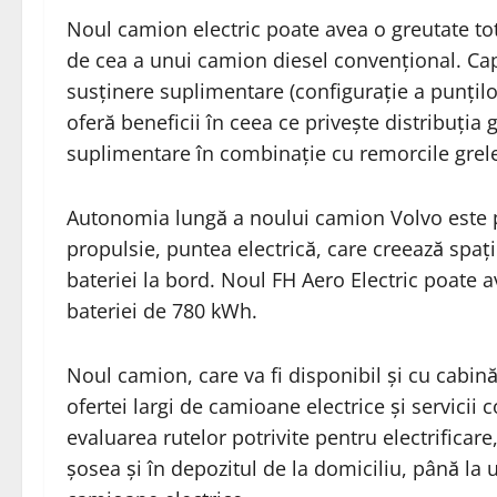
Noul camion electric poate avea o greutate tot
de cea a unui camion diesel convențional. Capa
susținere suplimentare (configurație a punțilo
oferă beneficii în ceea ce privește distribuția 
suplimentare în combinație cu remorcile grel
Autonomia lungă a noului camion Volvo este po
propulsie, puntea electrică, care creează spaț
bateriei la bord. Noul FH Aero Electric poate a
bateriei de 780 kWh.
Noul camion, care va fi disponibil și cu cabi
ofertei largi de camioane electrice și servicii c
evaluarea rutelor potrivite pentru electrificar
șosea și în depozitul de la domiciliu, până la 