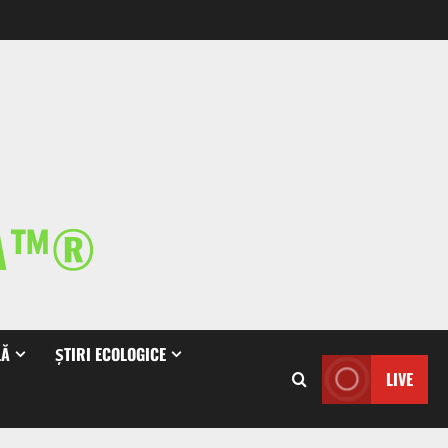
IA™®
LĂ
ȘTIRI ECOLOGICE
LIVE