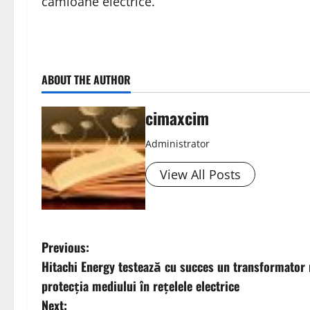
camioane electrice.
ABOUT THE AUTHOR
cimaxcim
Administrator
View All Posts
P
Previous:
Hitachi Energy testează cu succes un transformator
o
protecția mediului în rețelele electrice
s
Next: