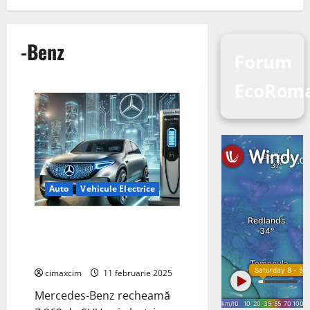
-Benz
Forum
EcoRoma
Auto
Vehicule Electrice
Mercedes-Benz EQB are
probleme incendiare cu
bateriile.
cimaxcim
11 februarie 2025
Mercedes-Benz recheamă