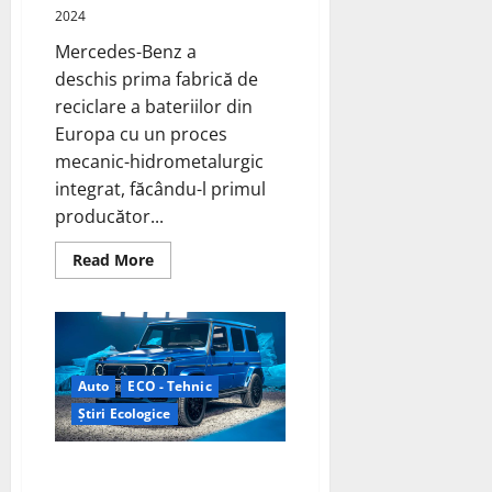
2024
Mercedes-Benz a
deschis prima fabrică de
reciclare a bateriilor din
Europa cu un proces
mecanic-hidrometalurgic
integrat, făcându-l primul
producător...
Read
Read More
more
about
Mercedes-
Benz
deschide
propria
fabrică
de
Auto
ECO - Tehnic
reciclare
a
Știri Ecologice
bateriilor
Mercedes-Benz G580 cu EQ