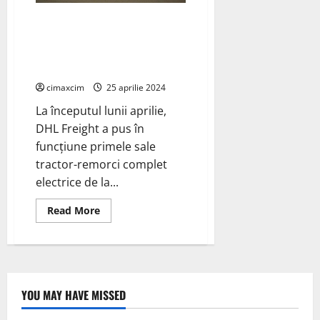
DHL Freight introduce
tractoare-remorci complet
electrice de la Mercedes-Benz
Trucks
cimaxcim
25 aprilie 2024
La începutul lunii aprilie,
DHL Freight a pus în
funcțiune primele sale
tractor-remorci complet
electrice de la...
Read
Read More
more
about
DHL
Freight
introduce
tractoare-
remorci
complet
YOU MAY HAVE MISSED
electrice
de
la