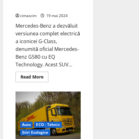
Technology: Versiunea complet
electrică G-Class G580
cimaxcim
19 mai 2024
Mercedes-Benz a dezvăluit
versiunea complet electrică
a iconicei G-Class,
denumită oficial Mercedes-
Benz G580 cu EQ
Technology. Acest SUV...
Read
Read More
more
about
Mercedes-
Benz
G580
cu
EQ
Technology:
Versiunea
complet
electrică
Auto
ECO - Tehnic
G-
Știri Ecologice
Class
G580