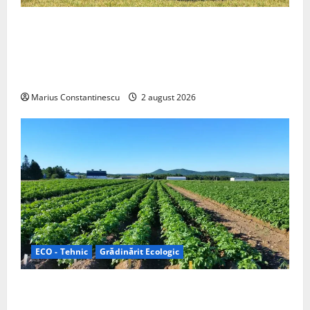
Interstar‑e Relax: Nissan și Eifelland au creat o
rulotă electrică care folosește bateria de 87 kWh nu
doar pentru tracțiune, ci și pentru încălzire complet
off‑grid
Marius Constantinescu
2 august 2026
ECO - Tehnic
Grădinărit Ecologic
Agricultura Viitorului: Tranziția Ecologică bazată pe
Tehnologie, nu pe Chimicale