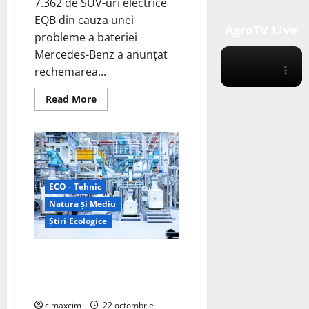
7.362 de SUV-uri electrice
EQB din cauza unei
AgroTV Live
probleme a bateriei
Mercedes-Benz a anunțat
rechemarea...
Read
Read More
more
about
Mercedes-
Benz
EQB
are
probleme
incendiare
cu
ECO - Tehnic
bateriile.
Natura și Mediu
Știri Ecologice
Mercedes-Benz deschide
propria fabrică de reciclare a
bateriilor
cimaxcim
22 octombrie