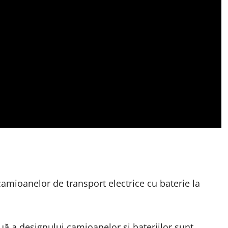
camioanelor de transport electrice cu baterie la
uă a designului camioanelor și bateriilor sunt