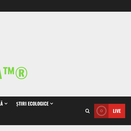
IA™®
LĂ
ȘTIRI ECOLOGICE
LIVE