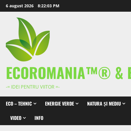
Skip
6 august 2026
8:22:04 PM
to
content
ECOROMANIA™® & 
-= IDEI PENTRU VIITOR =-
ECO – TEHNIC
ENERGIE VERDE
NATURA ȘI MEDIU
VIDEO
INFO