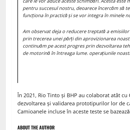
care le vor aduce aceste schimbări. Acesta este m
pentru succesul nostru, deoarece încercăm să te
funcționa în practică și se vor integra în minele n
Am observat deja o reducere treptată a emisiilor 
prin trecerea unei părți din aprovizionarea noast
continuăm pe acest progres prin dezvoltarea teh
de motorină în întreaga lume. operațiunile noast
În 2021, Rio Tinto și BHP au colaborat atât cu 
dezvoltarea și validarea prototipurilor lor de 
Camioanele incluse în aceste teste se bazează 
ABOUT THE AUTHOR