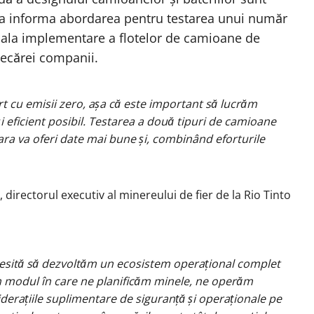
 va informa abordarea pentru testarea unui număr
iala implementare a flotelor de camioane de
fiecărei companii.
rt cu emisii zero, așa că este important să lucrăm
 eficient posibil. Testarea a două tipuri de camioane
lbara va oferi date mai bune și, combinând eforturile
directorul executiv al minereului de fier de la Rio Tinto
cesită să dezvoltăm un ecosistem operațional complet
m modul în care ne planificăm minele, ne operăm
iderațiile suplimentare de siguranță și operaționale pe