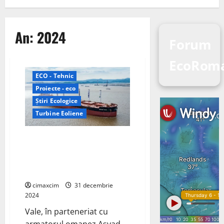
An:
2024
Forum
EcoRoma
ECO - Tehnic
Proiecte - eco
Știri Ecologice
Turbine Eoliene
Vale efectuează primul său test
cu energie eoliană pe cel mai
mare transportator de minereu
din lume
cimaxcim
31 decembrie
2024
Vale, în parteneriat cu
armatorul omanez Asyad,