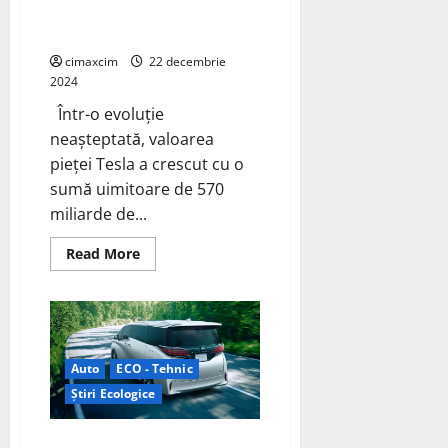
Valoarea pieței Tesla crește cu
570 miliarde de dolari
cimaxcim
22 decembrie
2024
Într-o evoluție
neașteptată, valoarea
pieței Tesla a crescut cu o
sumă uimitoare de 570
miliarde de...
Read
Read More
more
about
Valoarea
pieței
Tesla
crește
cu
570
Auto
ECO - Tehnic
miliarde
de
Știri Ecologice
dolari
Toyota lansează modelele