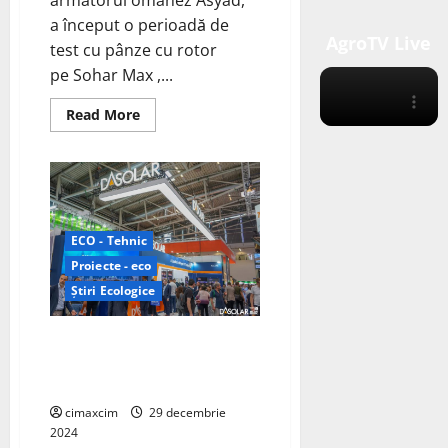
a început o perioadă de
AgroTV Live
test cu pânze cu rotor
pe Sohar Max ,...
Read
Read More
more
about
Vale
efectuează
primul
său
test
cu
energie
ECO - Tehnic
eoliană
Proiecte - eco
pe
cel
Știri Ecologice
mai
mare
transportator
de
Retrospectiva DAS Solar pentru
minereu
2024: Inovație și Expansiune
din
lume
Globală
cimaxcim
29 decembrie
2024