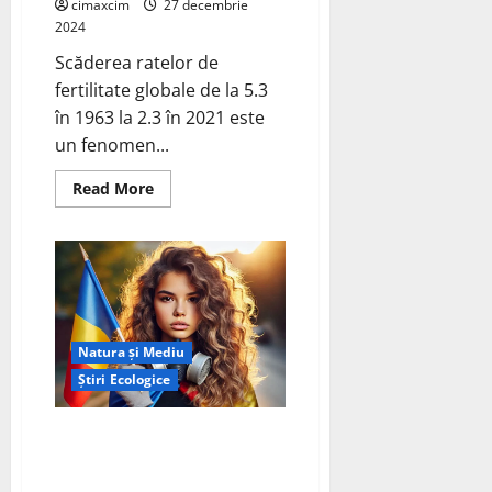
cimaxcim
27 decembrie
2024
Scăderea ratelor de
fertilitate globale de la 5.3
în 1963 la 2.3 în 2021 este
un fenomen...
Read
Read More
more
about
Impactul
Poluării
și
Încălzirii
Globale
asupra
Fertilității
Natura și Mediu
Știri Ecologice
Politicile „verzi” ale UE sub
conducerea Ursulei von der
Leyen au EȘUAT