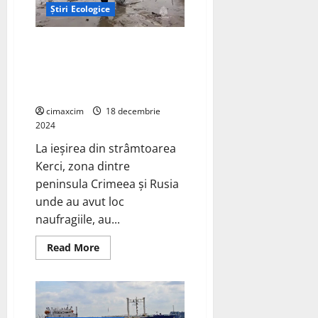
prag
Știri Ecologice
parcurgând
2
896
35 de kilometri din litoralul rus
kilometri
cu
al Mării Negre , înghițiți de
o
poluare după naufragiul a două
singură
umplere
petroliere
cimaxcim
18 decembrie
2024
La ieşirea din strâmtoarea
Kerci, zona dintre
peninsula Crimeea şi Rusia
unde au avut loc
naufragiile, au...
Read
Read More
more
about
35
de
kilometri
din
litoralul