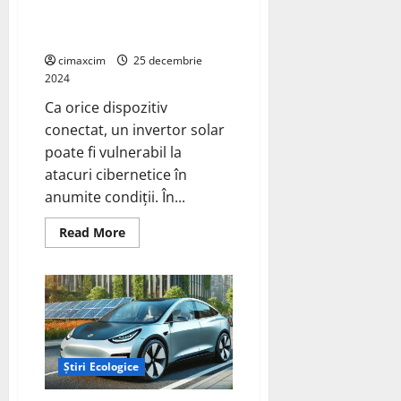
solare conectate la internet,
cum să le protejăm.
cimaxcim
25 decembrie
2024
Ca orice dispozitiv
conectat, un invertor solar
poate fi vulnerabil la
atacuri cibernetice în
anumite condiții. În...
Read
Read More
more
about
Vulnerabilitățile
invertoarelor
solare
conectate
la
internet,
cum
să
Știri Ecologice
le
protejăm.