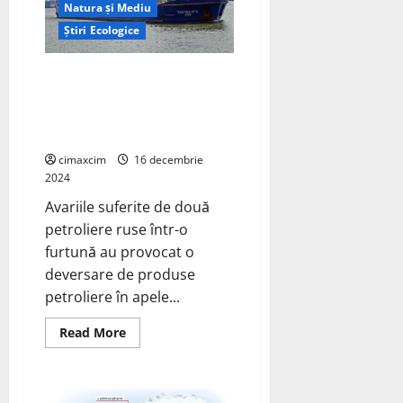
Natura și Mediu
rus
al
Știri Ecologice
Mării
Negre
,
înghițiți
Două petroliere ruse au
de
provocat o deversare de
poluare
după
produse petroliere în apele
naufragiul
Mării Negre
a
două
cimaxcim
16 decembrie
petroliere
2024
Avariile suferite de două
petroliere ruse într-o
furtună au provocat o
deversare de produse
petroliere în apele...
Read
Read More
more
about
Două
petroliere
ruse