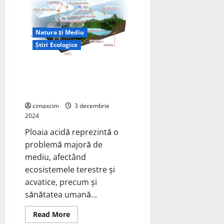
au
provocat
o
deversare
de
Natura și Mediu
produse
petroliere
Știri Ecologice
în
apele
Mării
Studiu asupra Ploii Acide –
Negre
Studiu asupra Ploii Acide în
România (2014-2024).
cimaxcim
3 decembrie
2024
Ploaia acidă reprezintă o
problemă majoră de
mediu, afectând
ecosistemele terestre și
acvatice, precum și
sănătatea umană...
Read
Read More
more