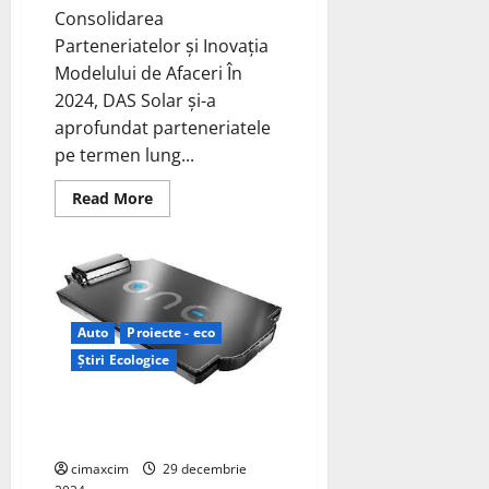
Consolidarea
Parteneriatelor și Inovația
Modelului de Afaceri În
2024, DAS Solar și-a
aprofundat parteneriatele
pe termen lung...
Read
Read More
more
about
Retrospectiva
DAS
Solar
pentru
2024:
Inovație
Auto
Proiecte - eco
și
Expansiune
Știri Ecologice
Globală
Baterii cu Chimie Mixtă pentru
Vehicule Electrice
cimaxcim
29 decembrie