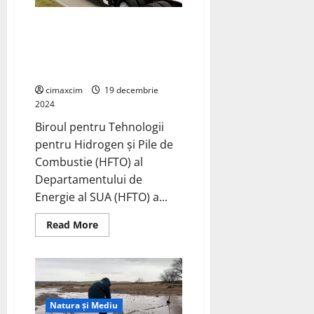
Primul
minivan
PHEV
Camionul alimentat cu hidrogen
din
stabilește un nou prag
Japonia
parcurgând 2 896 kilometri cu
o singură umplere
cimaxcim
19 decembrie
2024
Biroul pentru Tehnologii
pentru Hidrogen și Pile de
Combustie (HFTO) al
Departamentului de
Energie al SUA (HFTO) a...
Read
Read More
more
about
Camionul
alimentat
cu
hidrogen
stabilește
un
Natura și Mediu
nou