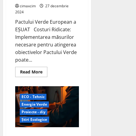
cimaxcim
27 decembrie
2024
Pactului Verde European a
EȘUAT Costuri Ridicate:
Implementarea măsurilor
necesare pentru atingerea
obiectivelor Pactului Verde
poate...
Read
Read More
more
about
Politicile
„verzi”
ale
UE
ECO - Tehnic
sub
Energie Verde
conducerea
Ursulei
Proiecte - diy
von
der
Știri Ecologice
Leyen
au
EȘUAT
Vulnerabilitățile invertoarelor