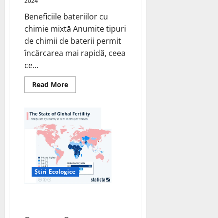
2024
Beneficiile bateriilor cu
chimie mixtă Anumite tipuri
de chimii de baterii permit
încărcarea mai rapidă, ceea
ce...
Read
Read More
more
about
Baterii
cu
Chimie
Mixtă
pentru
Vehicule
Electrice
Știri Ecologice
Impactul Poluării și Încălzirii
Globale asupra Fertilității