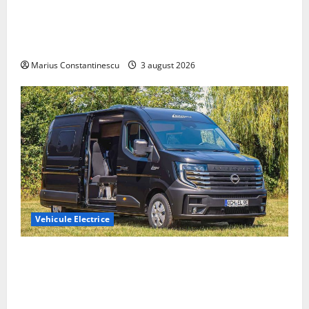
Geely lansează „Thunder”, unul dintre cele mai
compacte și eficiente sisteme de acționare electrică
din lume
Marius Constantinescu
3 august 2026
Vehicule Electrice
Interstar‑e Relax: Nissan și Eifelland au creat o
rulotă electrică care folosește bateria de 87 kWh nu
doar pentru tracțiune, ci și pentru încălzire complet
off‑grid