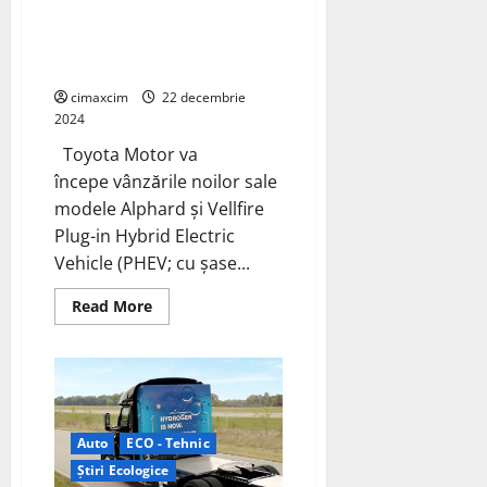
Alphard și Vellfire PHEV în
Japonia; Primul minivan PHEV
din Japonia
cimaxcim
22 decembrie
2024
Toyota Motor va
începe vânzările noilor sale
modele Alphard și Vellfire
Plug-in Hybrid Electric
Vehicle (PHEV; cu șase...
Read
Read More
more
about
Toyota
lansează
modelele
Alphard
și
Vellfire
PHEV
Auto
ECO - Tehnic
în
Știri Ecologice
Japonia;