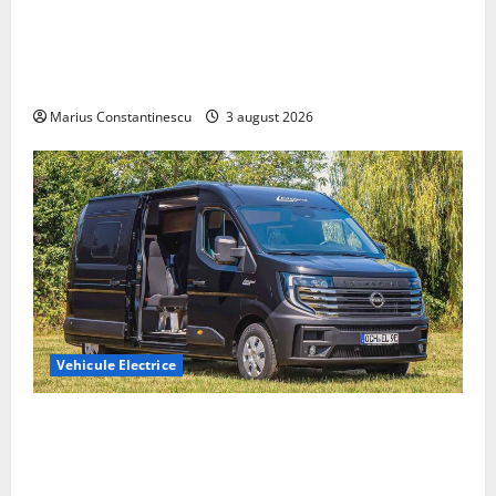
Geely lansează „Thunder”, unul dintre cele mai
compacte și eficiente sisteme de acționare electrică
din lume
Marius Constantinescu
3 august 2026
Vehicule Electrice
Interstar‑e Relax: Nissan și Eifelland au creat o
rulotă electrică care folosește bateria de 87 kWh nu
doar pentru tracțiune, ci și pentru încălzire complet