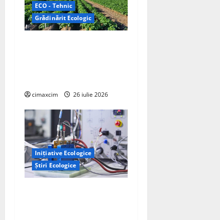
ECO - Tehnic
Grădinărit Ecologic
Agricultura Viitorului:
Tranziția Ecologică bazată
pe Tehnologie, nu pe
Chimicale
cimaxcim
26 iulie 2026
Inițiative Ecologice
Știri Ecologice
Un nou design al celulelor
de combustibil pe bază de
hidrogen ar putea debloca