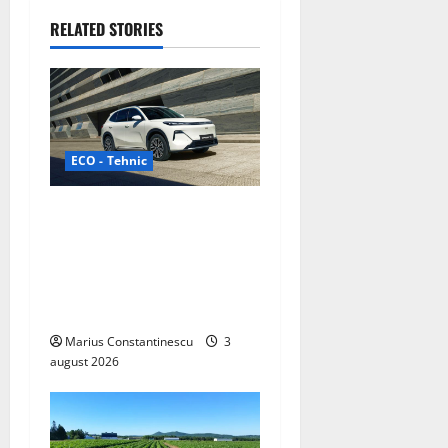
i
RELATED STORIES
g
a
t
ECO - Tehnic
i
o
Geely lansează „Thunder”,
unul dintre cele mai
n
compacte și eficiente
sisteme de acționare
electrică din lume
Marius Constantinescu
3
august 2026