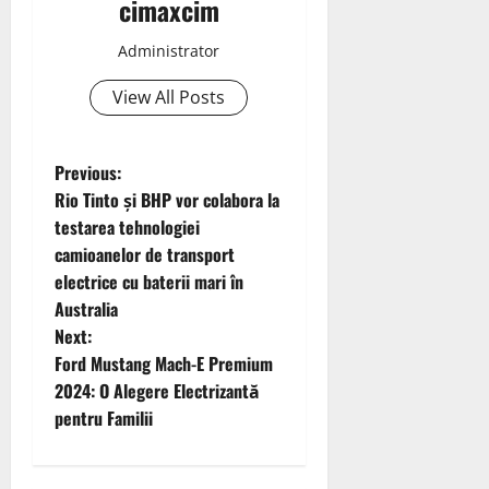
cimaxcim
Administrator
View All Posts
P
Previous:
Rio Tinto și BHP vor colabora la
o
testarea tehnologiei
camioanelor de transport
s
electrice cu baterii mari în
t
Australia
Next:
n
Ford Mustang Mach-E Premium
2024: O Alegere Electrizantă
a
pentru Familii
v