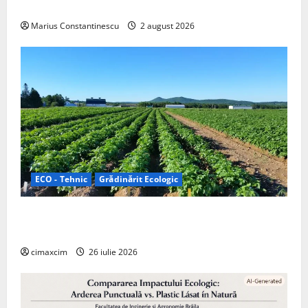
off‑grid
Marius Constantinescu
2 august 2026
ECO - Tehnic
Grădinărit Ecologic
Agricultura Viitorului: Tranziția Ecologică bazată pe
Tehnologie, nu pe Chimicale
cimaxcim
26 iulie 2026