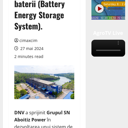
baterii (Battery
Energy Storage
System).
AgroTV Live
cimaxcim
27 mai 2024
2 minutes read
DNV
a sprijinit
Grupul SN
Aboitiz Power
în
dezvoltarea unui sistem de