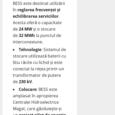
BESS este destinat utilizării
în
reglarea frecvenței și
echilibrarea serviciilor
.
Acesta oferă o capacitate
de
24 MW
și o stocare
de
32 MWh
la punctul de
interconexiune.
Tehnologie
: Sistemul de
stocare utilizează baterii cu
litiu răcite cu lichid și este
conectat la rețea printr-un
transformator de putere
de
230 kV
.
Colocare
: BESS este
amplasat în apropierea
Centralei Hidroelectrice
Magat, care găzduiește și
un
proiect pilot de energie