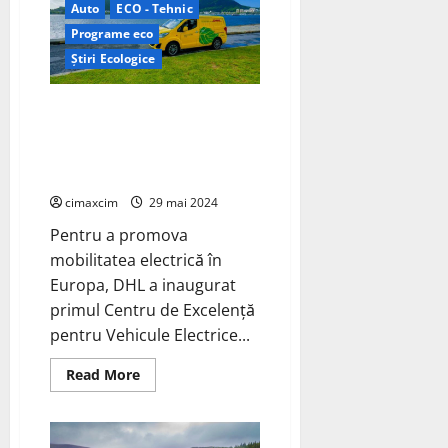
Performanță
Auto
ECO - Tehnic
și
sustenabilitate
Programe eco
pe
circuit
Știri Ecologice
cu
un
motor
DHL deschide primul Centru de
electric
puternic
Excelență pentru Vehicule
Electrice din Europa
Continentală
cimaxcim
29 mai 2024
Pentru a promova
mobilitatea electrică în
Europa, DHL a inaugurat
primul Centru de Excelență
pentru Vehicule Electrice...
Read
Read More
more
about
DHL
deschide
primul