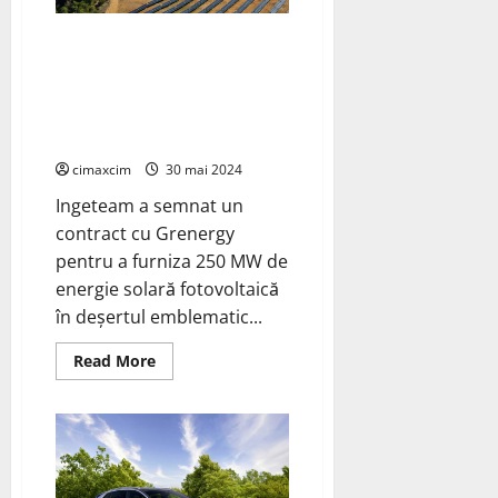
sprijină
eficiența
și
Ingeteam a semnat un contract
reducerea
cu Grenergy pentru a furniza
pierderilor
de
250 MW de energie solară
energie
pentru
fotovoltaică în deșertul
încărcarea
Tabernas
vehiculelor
electrice
cimaxcim
30 mai 2024
(EV)
Ingeteam a semnat un
contract cu Grenergy
pentru a furniza 250 MW de
energie solară fotovoltaică
în deșertul emblematic...
Read
Read More
more
about
Ingeteam
a
semnat
un
contract
cu