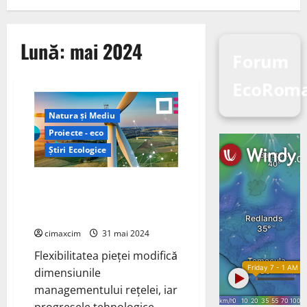
Lună:
mai 2024
Forum
EcoRoma
Natura și Mediu
Proiecte - eco
Știri Ecologice
Hitachi Energy pune în aplicare
rețele energetice prin
tehnologii digitale.
cimaxcim
31 mai 2024
Flexibilitatea pieței modifică
dimensiunile
managementului rețelei, iar
progresele tehnologice