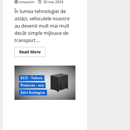
cimaxcim
30 mai 2024
În lumea tehnologiei de
astăzi, vehiculele noastre
au devenit mult mai mult
decât simple mijloace de
transport....
Read
Read More
more
about
Invertoarele
auto
este
sursa
ECO - Tehnic
standard
de
Proiecte - eco
alimentare
pentru
Știri Ecologice
dispozitive
de
220v
Omron Electronic Components
în
timp
Europe va prezenta o serie de
ce
inovații care sprijină eficiența
suntem
în
și reducerea pierderilor de
mișcare.