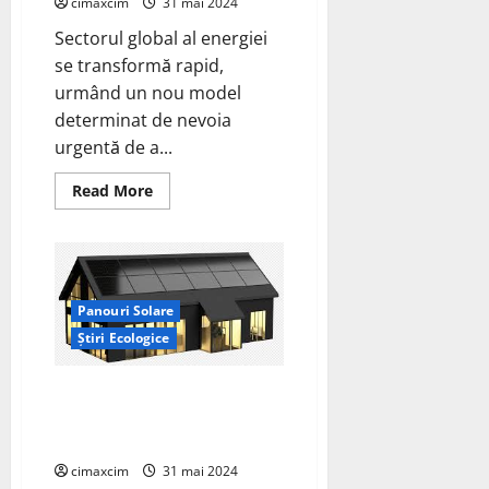
cimaxcim
31 mai 2024
Sectorul global al energiei
se transformă rapid,
urmând un nou model
determinat de nevoia
urgentă de a...
Read
Read More
more
about
Energie
regenerabilă
variabilă,
generare
descentralizată
de
Panouri Solare
energie
Știri Ecologice
și
necesitatea
imperioasă
de
DAS Solar prezintă module de
a
tip N la The Solar Show MENA
reduce
emisiile
2024 din Egipt
de
carbon.
cimaxcim
31 mai 2024