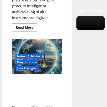
precum inteligența
AgroTV Live
artificială (AI) și alte
instrumente digitale...
Read
Read More
more
about
Hitachi
Energy
pune
în
aplicare
rețele
Natura și Mediu
energetice
prin
Programe eco
tehnologii
digitale.
Știri Ecologice
Energie regenerabilă variabilă,
generare descentralizată de
energie și necesitatea
imperioasă de a reduce emisiile
de carbon.