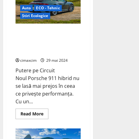
accesibil
în
Auto
ECO - Tehnic
Europa
–
Știri Ecologice
20.000
de
euro
Porsche 911 Hybrid:
Performanță și sustenabilitate
pe circuit cu un motor electric
puternic
cimaxcim
29 mai 2024
Putere pe Circuit
Noul Porsche 911 hibrid nu
se lasă mai prejos în ceea
ce privește performanța.
Cu un...
Read
Read More
more
about
Porsche
911
Hybrid: