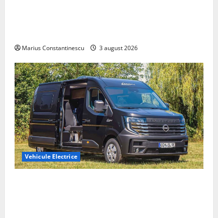
Geely lansează „Thunder”, unul dintre cele mai
compacte și eficiente sisteme de acționare electrică
din lume
Marius Constantinescu
3 august 2026
Vehicule Electrice
Interstar‑e Relax: Nissan și Eifelland au creat o
rulotă electrică care folosește bateria de 87 kWh nu
doar pentru tracțiune, ci și pentru încălzire complet