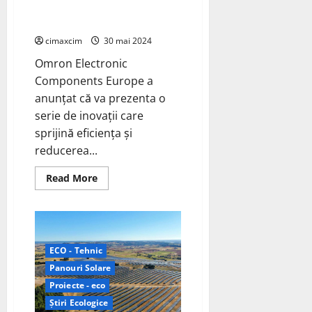
energie pentru încărcarea
vehiculelor electrice (EV)
cimaxcim
30 mai 2024
Omron Electronic
Components Europe a
anunțat că va prezenta o
serie de inovații care
sprijină eficiența și
reducerea...
Read
Read More
more
about
Omron
Electronic
Components
Europe
va
ECO - Tehnic
prezenta
o
Panouri Solare
serie
de
Proiecte - eco
inovații
Știri Ecologice
care