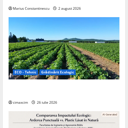
off‑grid
Marius Constantinescu
2 august 2026
ECO - Tehnic
Grădinărit Ecologic
Agricultura Viitorului: Tranziția Ecologică bazată pe
Tehnologie, nu pe Chimicale
cimaxcim
26 iulie 2026