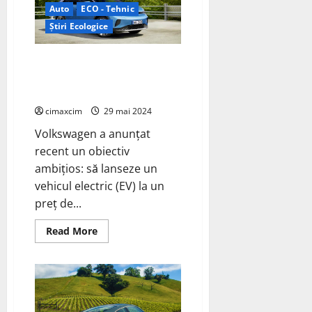
Grenergy
Auto
ECO - Tehnic
pentru
a
Știri Ecologice
furniza
250
MW
de
Volkswagen ID.4: Planuri pentru
energie
un EV accesibil în Europa –
solară
fotovoltaică
20.000 de euro
în
deșertul
cimaxcim
29 mai 2024
Tabernas
Volkswagen a anunțat
recent un obiectiv
ambițios: să lanseze un
vehicul electric (EV) la un
preț de...
Read
Read More
more
about
Volkswagen
ID.4:
Planuri
pentru
un
EV