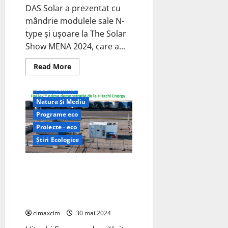
DAS Solar a prezentat cu
mândrie modulele sale N-
type și ușoare la The Solar
Show MENA 2024, care a...
Read
Read More
more
about
DAS
ECO - Tehnic
Solar
prezintă
Natura și Mediu
module
Programe eco
de
tip
Proiecte - eco
N
la
Știri Ecologice
The
Solar
Show
Proiectul pilot de generator
MENA
2024
alimentat cu hidrogen HyFlex™
din
prima demonstrație de la
Egipt
Hitachi Energy
cimaxcim
30 mai 2024