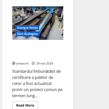
about
Vestas
va
stabili
o
organizație
unită
a
Energie Verde
lanțului
de
Știri Ecologice
tehnologie,
producție
și
aprovizionare
DNV dezvolta pale de generație
în
viitoare – standardul pentru
furnizarea
de
pale DNV-ST-0376
soluții
de
cimaxcim
29 mai 2024
energie
eoliană
Standardul îmbunătățit de
certificare a palelor de
rotor a fost actualizat
printr-un proiect comun pe
termen lung...
Read
Read More
more