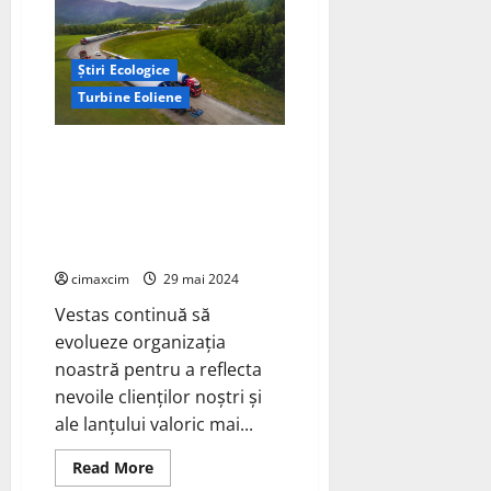
Centru
de
Excelență
pentru
Știri Ecologice
Vehicule
Electrice
Turbine Eoliene
din
Europa
Continentală
Vestas va stabili o organizație
unită a lanțului de tehnologie,
producție și aprovizionare în
furnizarea de soluții de energie
eoliană
cimaxcim
29 mai 2024
Vestas continuă să
evolueze organizația
noastră pentru a reflecta
nevoile clienților noștri și
ale lanțului valoric mai...
Read
Read More
more