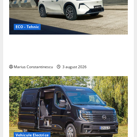
ECO - Tehnic
Geely lansează „Thunder”, unul dintre cele mai
compacte și eficiente sisteme de acționare electrică
din lume
Marius Constantinescu
3 august 2026
Vehicule Electrice