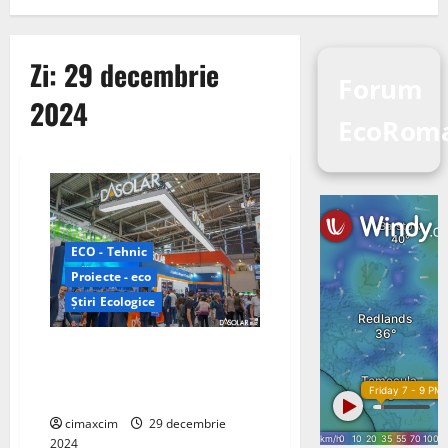
Zi:
29 decembrie
Forum
2024
EcoRoma
ECO - Tehnic
Proiecte - eco
Știri Ecologice
Retrospectiva DAS Solar pentru
2024: Inovație și Expansiune
Globală
cimaxcim
29 decembrie
2024