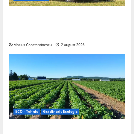
Interstar‑e Relax: Nissan și Eifelland au creat o
rulotă electrică care folosește bateria de 87 kWh nu
doar pentru tracțiune, ci și pentru încălzire complet
off‑grid
Marius Constantinescu
2 august 2026
ECO - Tehnic
Grădinărit Ecologic
Agricultura Viitorului: Tranziția Ecologică bazată pe