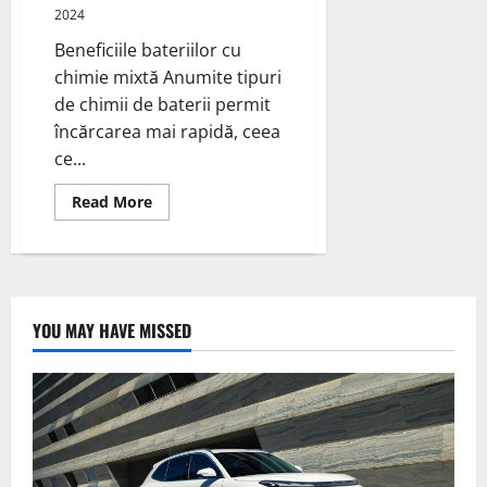
2024
Beneficiile bateriilor cu
chimie mixtă Anumite tipuri
de chimii de baterii permit
încărcarea mai rapidă, ceea
ce...
Read
Read More
more
about
Baterii
cu
Chimie
Mixtă
pentru
Vehicule
YOU MAY HAVE MISSED
Electrice