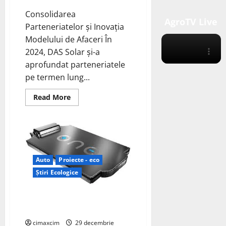
Consolidarea
AgroTV Live
Parteneriatelor și Inovația
Modelului de Afaceri În
2024, DAS Solar și-a
aprofundat parteneriatele
pe termen lung...
Read
Read More
more
about
Retrospectiva
DAS
Solar
pentru
2024:
Inovație
Auto
Proiecte - eco
și
Expansiune
Știri Ecologice
Globală
Baterii cu Chimie Mixtă pentru
Vehicule Electrice
cimaxcim
29 decembrie