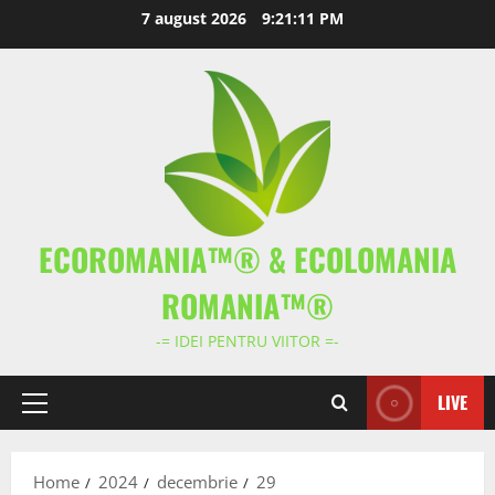
Skip
7 august 2026
9:21:11 PM
to
content
ECOROMANIA™® & ECOLOMANIA
ROMANIA™®
-= IDEI PENTRU VIITOR =-
LIVE
Primary
Menu
Home
2024
decembrie
29