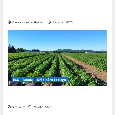
rulotă electrică care folosește bateria de 87 kWh nu
doar pentru tracțiune, ci și pentru încălzire complet
off‑grid
Marius Constantinescu
2 august 2026
ECO - Tehnic
Grădinărit Ecologic
Agricultura Viitorului: Tranziția Ecologică bazată pe
Tehnologie, nu pe Chimicale
cimaxcim
26 iulie 2026