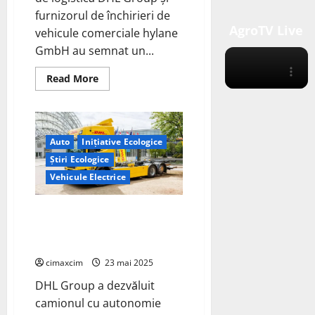
furnizorul de închirieri de
AgroTV Live
vehicule comerciale hylane
GmbH au semnat un...
Read
Read More
more
about
Daimler
Truck,
DHL
și
Auto
Inițiative Ecologice
Hylane
formează
Știri Ecologice
un
parteneriat
Vehicule Electrice
pentru
camioane
complet
Testul DHL de 100 de zile al
electrice
camionului Scania EREV a redus
emisiile de CO2 cu 90%
cimaxcim
23 mai 2025
DHL Group a dezvăluit
camionul cu autonomie