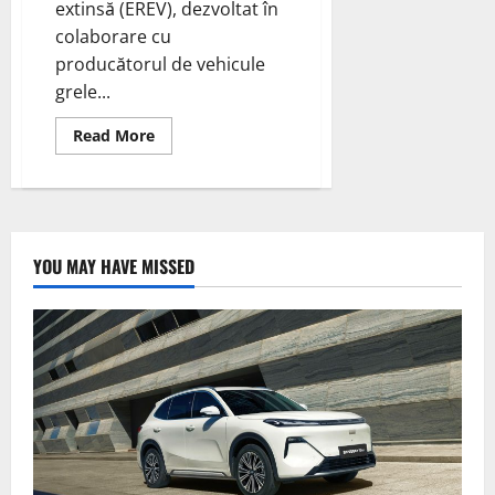
extinsă (EREV), dezvoltat în
colaborare cu
producătorul de vehicule
grele...
Read
Read More
more
about
Testul
DHL
de
100
de
zile
YOU MAY HAVE MISSED
al
camionului
Scania
EREV
a
redus
emisiile
de
CO2
cu
90%