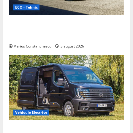
ECO - Tehnic
Geely lansează „Thunder”, unul dintre cele mai
compacte și eficiente sisteme de acționare electrică
din lume
Marius Constantinescu
3 august 2026
Vehicule Electrice
Interstar‑e Relax: Nissan și Eifelland au creat o