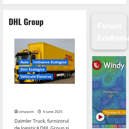
DHL Group
Forum
EcoRom
Auto
Inițiative Ecologice
Știri Ecologice
Vehicule Electrice
Daimler Truck, DHL și Hylane
formează un parteneriat pentru
camioane complet electrice
cimaxcim
4 iunie 2025
Daimler Truck, furnizorul
de logistică DHL Group și