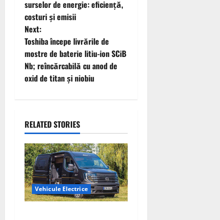
surselor de energie: eficiență,
s
costuri și emisii
t
Next:
Toshiba începe livrările de
n
mostre de baterie litiu-ion SCiB
Nb; reîncărcabilă cu anod de
a
oxid de titan și niobiu
v
i
RELATED STORIES
g
a
t
Vehicule Electrice
i
o
Interstar‑e Relax: Nissan și