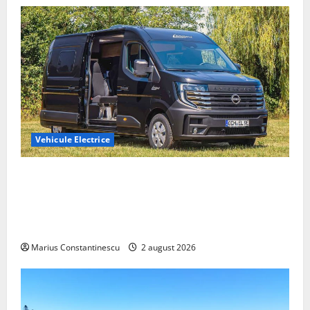
Vehicule Electrice
Interstar‑e Relax: Nissan și Eifelland au creat o
rulotă electrică care folosește bateria de 87 kWh nu
doar pentru tracțiune, ci și pentru încălzire complet
off‑grid
Marius Constantinescu
2 august 2026