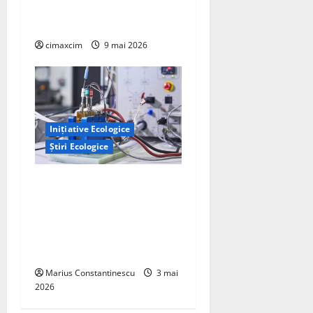
km și tracțiune integrală
standard
cimaxcim
9 mai 2026
Inițiative Ecologice
Știri Ecologice
Un nou design al celulelor
de combustibil pe bază de
hidrogen ar putea debloca
tehnologii cheie de energie
curată
Marius Constantinescu
3 mai
2026