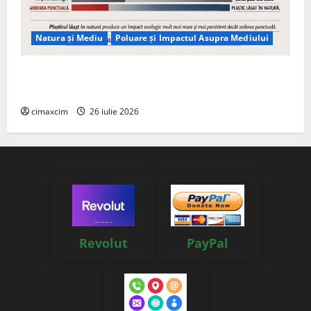
Natura și Mediu
Poluare și Impactul Asupra Mediului
Managementul deșeurilor în România: probleme
reale, soluții și tehnologii noi
cimaxcim
26 iulie 2026
Revolut
PayPal