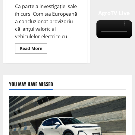
Ca parte a investigației sale
AgroTV Live
în curs, Comisia Europeană
a concluzionat provizoriu
că lanțul valoric al
vehiculelor electrice cu...
Read
Read More
more
about
Ancheta
Comisiei
Europene
concluzionează
provizoriu
că
YOU MAY HAVE MISSED
lanțurile
valorice
EV
din
China
beneficiază
de
subvenții
neloiale;
taxe
compensatorii
provizorii