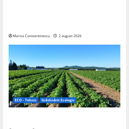
Interstar‑e Relax: Nissan și Eifelland au creat o
rulotă electrică care folosește bateria de 87 kWh nu
doar pentru tracțiune, ci și pentru încălzire complet
off‑grid
Marius Constantinescu
2 august 2026
ECO - Tehnic
Grădinărit Ecologic
Agricultura Viitorului: Tranziția Ecologică bazată pe
Tehnologie, nu pe Chimicale