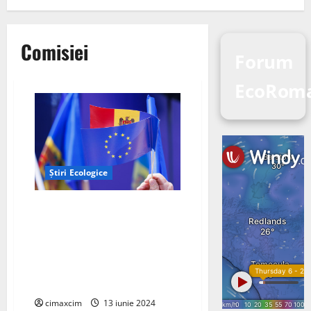
Comisiei
Forum
EcoRom
Știri Ecologice
Ancheta Comisiei Europene
concluzionează provizoriu că
lanțurile valorice EV din China
beneficiază de subvenții
neloiale; taxe compensatorii
provizorii de până la 38,1%
cimaxcim
13 iunie 2024