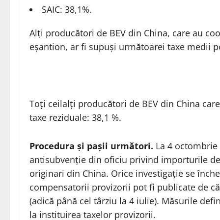
SAIC: 38,1%.
Alți producători de BEV din China, care au coop
eșantion, ar fi supuși următoarei taxe medii 
Toți ceilalți producători de BEV din China car
taxe reziduale: 38,1 %.
Procedura și pașii următori.
La 4 octombrie 2
antisubvenție din oficiu privind importurile de
originari din China. Orice investigație se înc
compensatorii provizorii pot fi publicate de c
(adică până cel târziu la 4 iulie). Măsurile de
la instituirea taxelor provizorii.