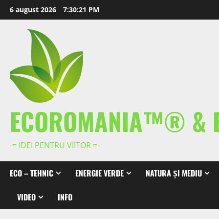
Skip
6 august 2026
7:30:23 PM
to
content
ECOROMANIA™® & 
-= IDEI PENTRU VIITOR =-
ECO – TEHNIC
ENERGIE VERDE
NATURA ȘI MEDIU
VIDEO
INFO