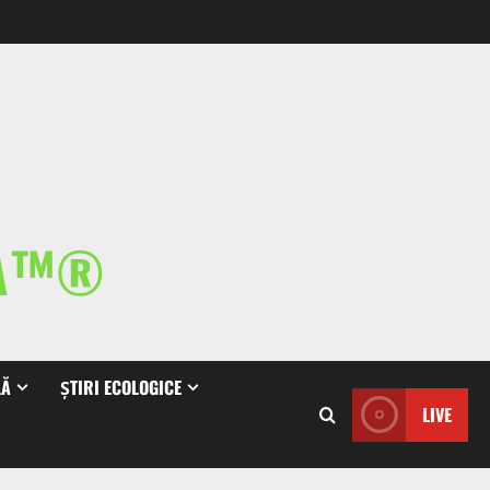
IA™®
LĂ
ȘTIRI ECOLOGICE
LIVE