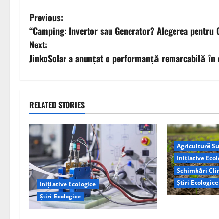
P
Previous:
“Camping: Invertor sau Generator? Alegerea pentru 
o
Next:
s
JinkoSolar a anunțat o performanță remarcabilă în 
t
n
RELATED STORIES
a
v
Agricultură S
i
Inițiative Eco
Schimbări Cli
g
Știri Ecologice
Inițiative Ecologice
Știri Ecologice
a
Cercetătorii d