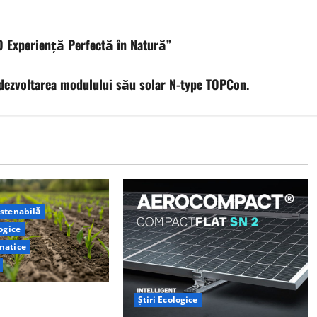
O Experiență Perfectă în Natură”
dezvoltarea modulului său solar N-type TOPCon.
ustenabilă
logice
matice
e la Yale au
Știri Ecologice