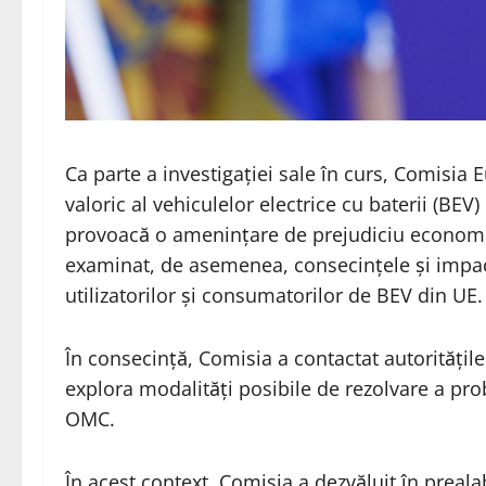
Ca parte a investigației sale în curs, Comisia
valoric al vehiculelor electrice cu baterii (BEV
provoacă o amenințare de prejudiciu economi
examinat, de asemenea, consecințele și impact
utilizatorilor și consumatorilor de BEV din UE.
În consecință, Comisia a contactat autoritățile
explora modalități posibile de rezolvare a pr
OMC.
În acest context, Comisia a dezvăluit în preala