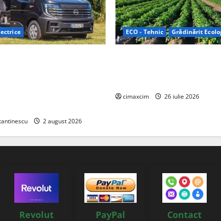
ectrice
ECO - Tehnic
Grădinărit Ecolo
Relax: Nissan și Eifelland au
Agricultura Viitorului: Tranzi
otă electrică care folosește
Ecologică bazată pe Tehnolog
87 kWh nu doar pentru
Chimicale
i și pentru încălzire complet
cimaxcim
26 iulie 2026
tantinescu
2 august 2026
Revolut
PayPal
Contact