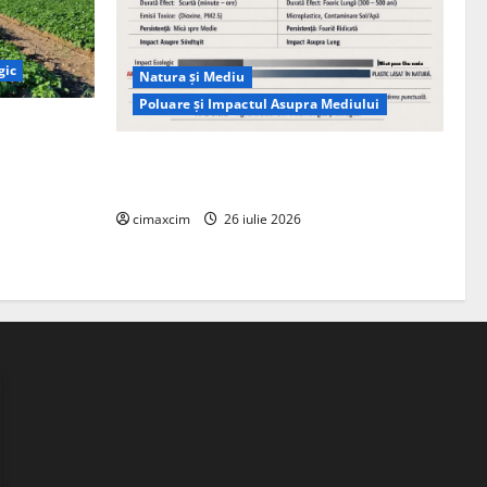
gic
Natura și Mediu
Poluare și Impactul Asupra Mediului
ția
ie, nu pe
Managementul deșeurilor în România:
probleme reale, soluții și tehnologii noi
cimaxcim
26 iulie 2026