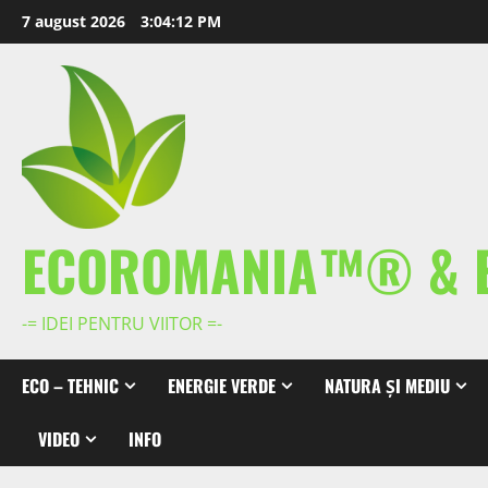
Skip
7 august 2026
3:04:12 PM
to
content
ECOROMANIA™® & 
-= IDEI PENTRU VIITOR =-
ECO – TEHNIC
ENERGIE VERDE
NATURA ȘI MEDIU
VIDEO
INFO