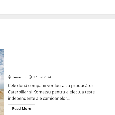
Rio Tinto și BHP vor colabora la testarea tehnologiei
camioanelor de transport electrice cu baterii mari în
Australia
cimaxcim
27 mai 2024
Cele două companii vor lucra cu producătorii
Caterpillar și Komatsu pentru a efectua teste
independente ale camioanelor...
Read
Read More
more