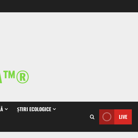
IA™®
LĂ
ȘTIRI ECOLOGICE
LIVE