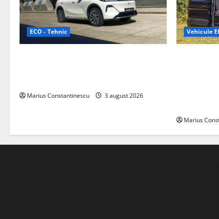
ECO - Tehnic
Vehicule El
Geely lansează „Thunder”, unul dintre
Interstar‑e 
cele mai compacte și eficiente sisteme
creat o rul
de acționare electrică din lume
bateria de 
tracțiune, c
Marius Constantinescu
3 august 2026
off‑grid
Marius Cons