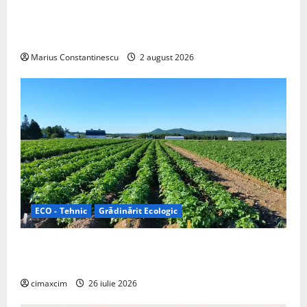
rulotă electrică care folosește bateria de 87 kWh nu
doar pentru tracțiune, ci și pentru încălzire complet
off‑grid
Marius Constantinescu
2 august 2026
ECO - Tehnic
Grădinărit Ecologic
Agricultura Viitorului: Tranziția Ecologică bazată pe
Tehnologie, nu pe Chimicale
cimaxcim
26 iulie 2026