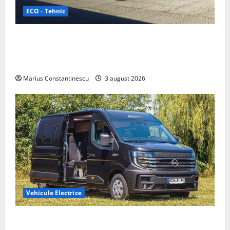
ECO - Tehnic
Geely lansează „Thunder”, unul dintre cele mai
compacte și eficiente sisteme de acționare electrică
din lume
Marius Constantinescu
3 august 2026
Vehicule Electrice
Interstar‑e Relax: Nissan și Eifelland au creat o