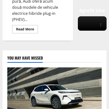
pură, Audi oferă acum
două modele de vehicule
AgroTV Live
electrice hibride plug-in
(PHEV)...
Read
Read More
more
about
Audi
oferă
două
noi
modele
A5
YOU MAY HAVE MISSED
PHEV
în
două
niveluri
de
putere
pentru
seria
A5