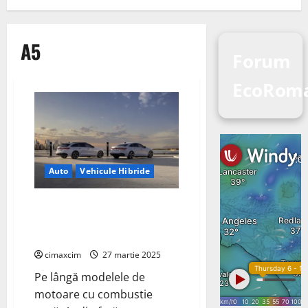
A5
Forum
EcoRom
Auto
Vehicule Hibride
Audi oferă două noi modele A5
PHEV în două niveluri de putere
pentru seria A5
cimaxcim
27 martie 2025
Pe lângă modelele de
motoare cu combustie