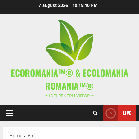
Skip
7 august 2026
10:19:10 PM
to
content
ECOROMANIA™® & ECOLOMANIA
ROMANIA™®
-= IDEI PENTRU VIITOR =-
LIVE
Primary
Menu
Home
A5