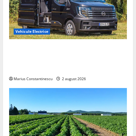
Vehicule Electrice
Interstar‑e Relax: Nissan și Eifelland au creat o
rulotă electrică care folosește bateria de 87 kWh nu
doar pentru tracțiune, ci și pentru încălzire complet
off‑grid
Marius Constantinescu
2 august 2026