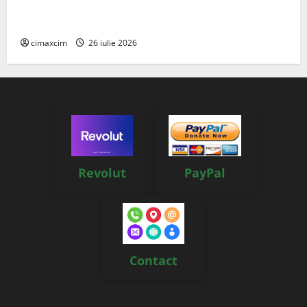
Managementul deșeurilor în România: probleme
reale, soluții și tehnologii noi
cimaxcim
26 iulie 2026
Revolut
PayPal
Contact