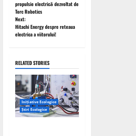
o
propulsie electrică dezvoltat de
Torc Robotics
s
Next:
t
Hitachi Energy despre reteaua
electrica a viitorului!
n
a
RELATED STORIES
v
i
g
a
Inițiative Ecologice
Știri Ecologice
t
Un nou design al celulelor
i
de combustibil pe bază de