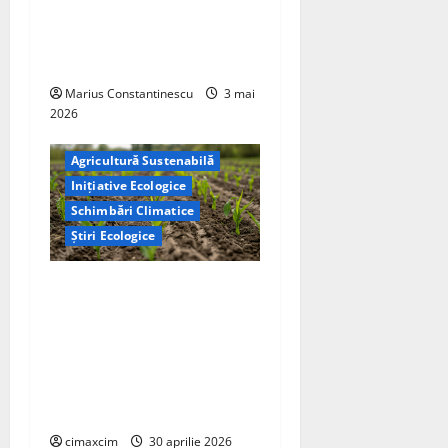
hidrogen ar putea debloca
o
tehnologii cheie de energie
n
curată
Marius Constantinescu
3 mai
2026
Agricultură Sustenabilă
Inițiative Ecologice
Schimbări Climatice
Știri Ecologice
Cercetătorii de la Yale au
identificat o metodă
naturală prin care
agricultura ar putea deveni
un instrument major de
captare a carbonului
cimaxcim
30 aprilie 2026