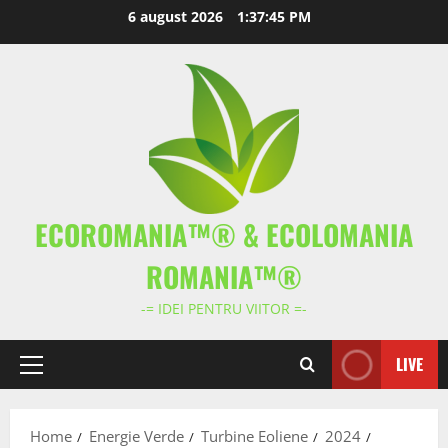
Skip
6 august 2026
1:37:46 PM
to
content
ECOROMANIA™® & ECOLOMANIA
ROMANIA™®
-= IDEI PENTRU VIITOR =-
LIVE
Primary
Menu
Home
Energie Verde
Turbine Eoliene
2024