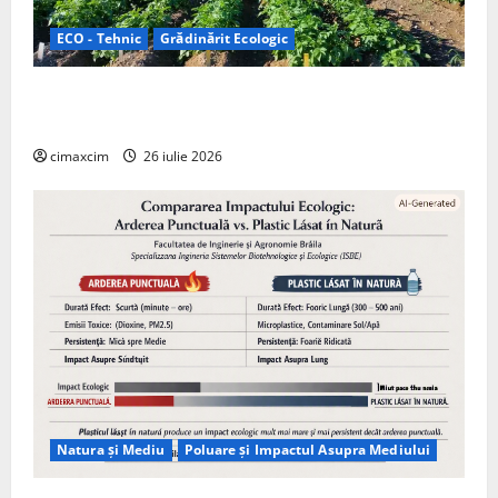
ECO - Tehnic
Grădinărit Ecologic
Agricultura Viitorului: Tranziția Ecologică bazată pe
Tehnologie, nu pe Chimicale
cimaxcim
26 iulie 2026
Natura și Mediu
Poluare și Impactul Asupra Mediului