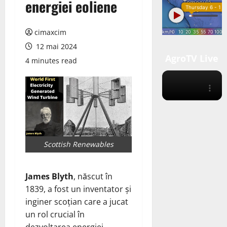
energiei eoliene
cimaxcim
12 mai 2024
AgroTV Live
4 minutes read
Scottish Renewables
James Blyth
, născut în
1839, a fost un inventator și
inginer scoțian care a jucat
un rol crucial în
dezvoltarea energiei