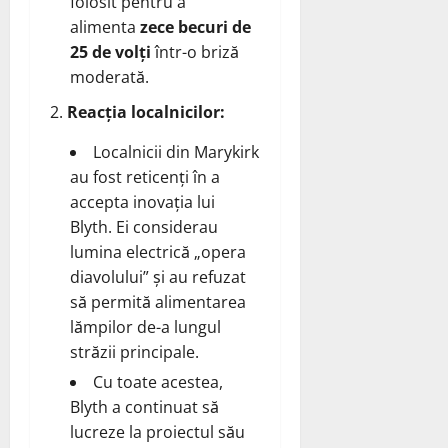
folosit pentru a
alimenta
zece becuri de
25 de volți
într-o briză
moderată.
Reacția localnicilor:
Localnicii din Marykirk
au fost reticenți în a
accepta inovația lui
Blyth. Ei considerau
lumina electrică „opera
diavolului” și au refuzat
să permită alimentarea
lămpilor de-a lungul
străzii principale.
Cu toate acestea,
Blyth a continuat să
lucreze la proiectul său