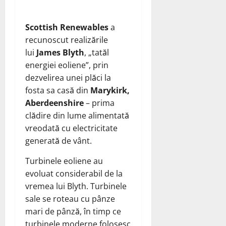
Scottish Renewables
a
recunoscut realizările
lui
James Blyth
, „tatăl
energiei eoliene”, prin
dezvelirea unei plăci la
fosta sa casă din
Marykirk,
Aberdeenshire
– prima
clădire din lume alimentată
vreodată cu electricitate
generată de vânt.
Turbinele eoliene au
evoluat considerabil de la
vremea lui Blyth. Turbinele
sale se roteau cu pânze
mari de pânză, în timp ce
turbinele moderne folosesc