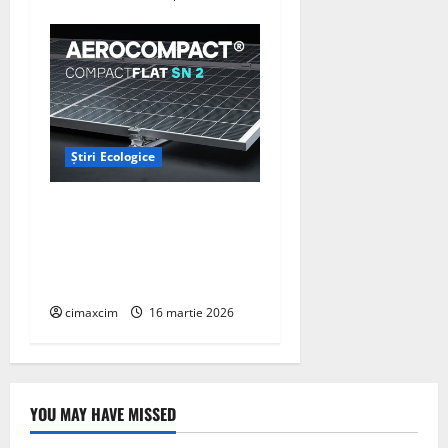
Știri Ecologice
AEROCOMPACT, a lansat o
extensie pentru sistemul
său de acoperiș plat
COMPACTFLAT SN2
cimaxcim
16 martie 2026
YOU MAY HAVE MISSED