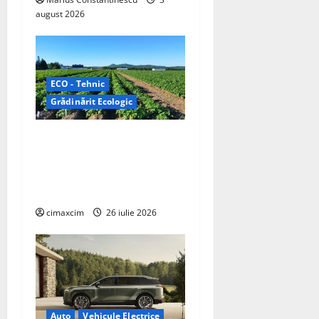
august 2026
ECO - Tehnic
Grădinărit Ecologic
Agricultura Viitorului:
Tranziția Ecologică bazată
pe Tehnologie, nu pe
Chimicale
cimaxcim
26 iulie 2026
Auto
Vehicule Electrice