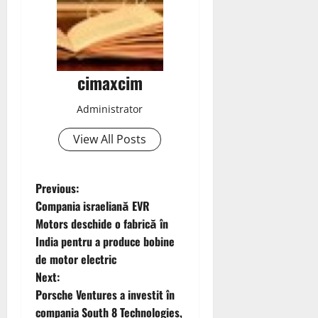
cimaxcim
Administrator
View All Posts
P
Previous:
Compania israeliană EVR
o
Motors deschide o fabrică în
India pentru a produce bobine
s
de motor electric
t
Next:
Porsche Ventures a investit în
n
compania South 8 Technologies,