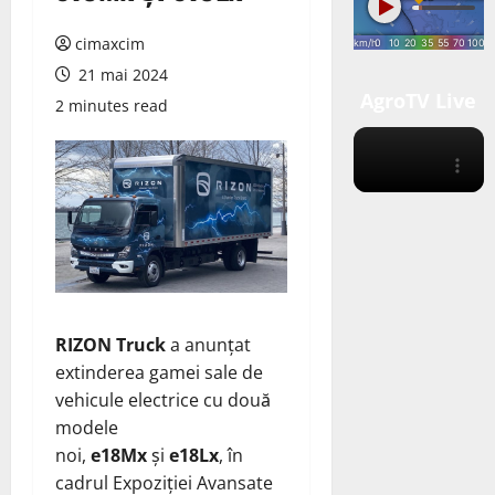
cimaxcim
21 mai 2024
AgroTV Live
2 minutes read
RIZON Truck
a anunțat
extinderea gamei sale de
vehicule electrice cu două
modele
noi,
e18Mx
și
e18Lx
, în
cadrul Expoziției Avansate