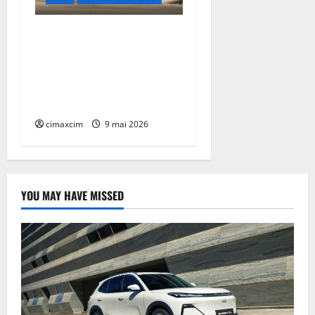
Lexus TZ 2027 – SUV
electric cu 7 locuri,
autonomie de până la 480
km și tracțiune integrală
standard
cimaxcim
9 mai 2026
YOU MAY HAVE MISSED