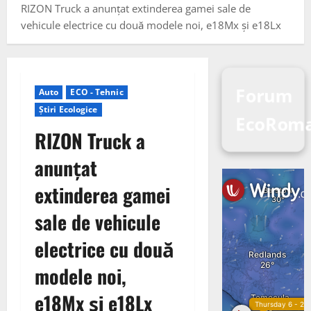
RIZON Truck a anunțat extinderea gamei sale de
vehicule electrice cu două modele noi, e18Mx și e18Lx
Forum
Auto
ECO - Tehnic
Știri Ecologice
EcoRoma
RIZON Truck a
anunțat
extinderea gamei
sale de vehicule
electrice cu două
modele noi,
e18Mx și e18Lx