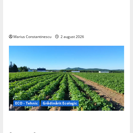
Interstar‑e Relax: Nissan și Eifelland au creat o
rulotă electrică care folosește bateria de 87 kWh nu
doar pentru tracțiune, ci și pentru încălzire complet
off‑grid
Marius Constantinescu
2 august 2026
ECO - Tehnic
Grădinărit Ecologic
Agricultura Viitorului: Tranziția Ecologică bazată pe
Tehnologie, nu pe Chimicale