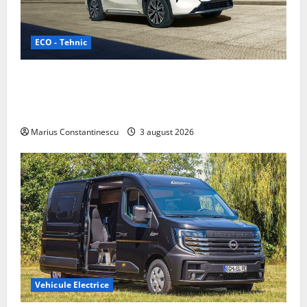
ECO - Tehnic
Geely lansează „Thunder”, unul dintre cele mai
compacte și eficiente sisteme de acționare electrică
din lume
Marius Constantinescu
3 august 2026
Vehicule Electrice