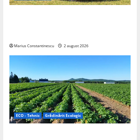
Interstar‑e Relax: Nissan și Eifelland au creat o
rulotă electrică care folosește bateria de 87 kWh nu
doar pentru tracțiune, ci și pentru încălzire complet
off‑grid
Marius Constantinescu
2 august 2026
ECO - Tehnic
Grădinărit Ecologic
Agricultura Viitorului: Tranziția Ecologică bazată pe
Tehnologie, nu pe Chimicale