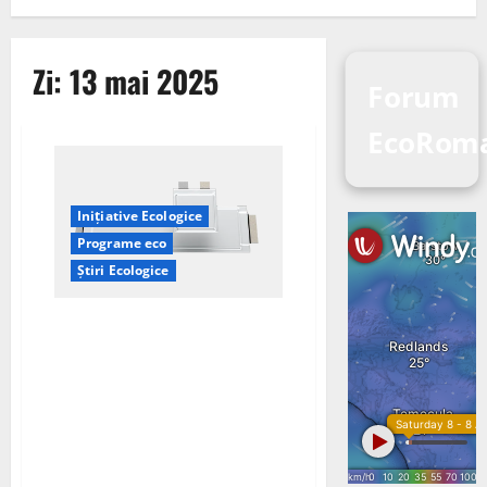
Zi:
13 mai 2025
Forum
EcoRom
Inițiative Ecologice
Programe eco
Știri Ecologice
Ampcera Inc. International
Battery Company și Xponential
Battery Materials (XBM) au
semnat un memorandum de
înțelegere pentru a colabora la
producerea unei baterii în stare
solidă pe bază de sulf