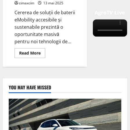
cimaxcim
13 mai 2025
AgroTV Live
Cererea de soluții de baterii
eMobility accesibile și
sustenabile prezintă o
oportunitate masivă
pentru noi tehnologii de...
Read
Read More
more
about
Ampcera
Inc.
International
Battery
Company
și
YOU MAY HAVE MISSED
Xponential
Battery
Materials
(XBM)
au
semnat
un
memorandum
de
înțelegere
pentru