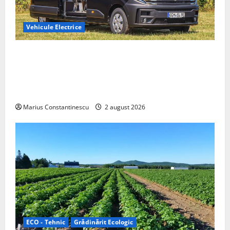
Vehicule Electrice
Interstar‑e Relax: Nissan și Eifelland au creat o
rulotă electrică care folosește bateria de 87 kWh nu
doar pentru tracțiune, ci și pentru încălzire complet
off‑grid
Marius Constantinescu
2 august 2026
ECO - Tehnic
Grădinărit Ecologic