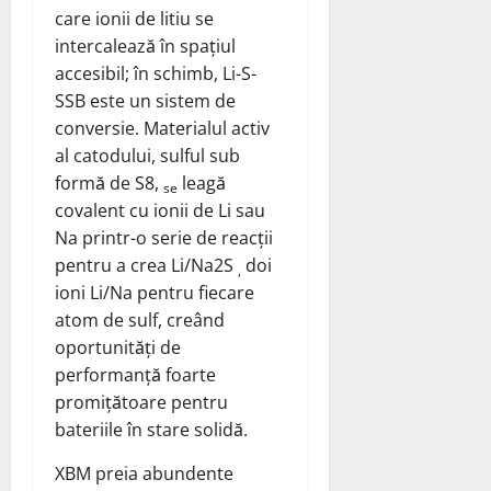
care ionii de litiu se
intercalează în spațiul
accesibil; în schimb, Li-S-
SSB este un sistem de
conversie. Materialul activ
al catodului, sulful sub
formă de S8,
leagă
se
covalent cu ionii de Li sau
Na printr-o serie de reacții
pentru a crea Li/Na2S
doi
,
ioni Li/Na pentru fiecare
atom de sulf, creând
oportunități de
performanță foarte
promițătoare pentru
bateriile în stare solidă.
XBM preia abundente