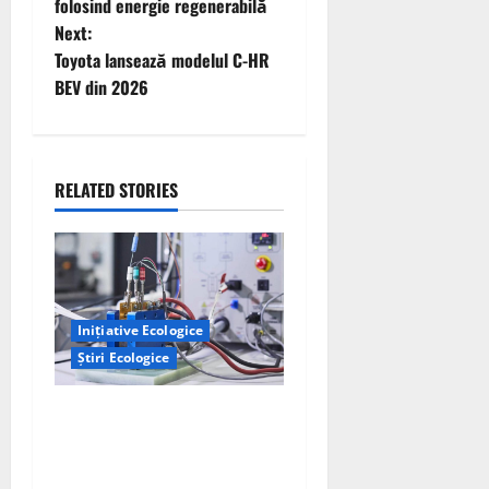
folosind energie regenerabilă
s
Next:
t
Toyota lansează modelul C-HR
BEV din 2026
n
a
RELATED STORIES
v
i
g
a
Inițiative Ecologice
Știri Ecologice
t
Un nou design al celulelor
i
de combustibil pe bază de
hidrogen ar putea debloca
o