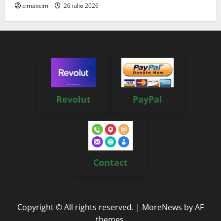
cimaxcim
26 iulie 2026
Revolut
PayPal
Contact
Copyright © All rights reserved.
|
MoreNews
by AF
themes.