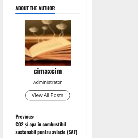
ABOUT THE AUTHOR
cimaxcim
Administrator
View All Posts
P
Previous:
CO2 și apa în combustibil
o
sustenabil pentru aviație (SAF)