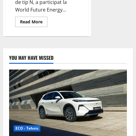
de tip N, a participat la
World Future Energy...
Read
Read More
more
about
DAS
Solar,
lider
în
tehnologia
PV
YOU MAY HAVE MISSED
de
tip
N,
participă
la
World
Future
Energy
Summit
(WFES)
din
Abu
Dhabi,
UAE
ECO - Tehnic