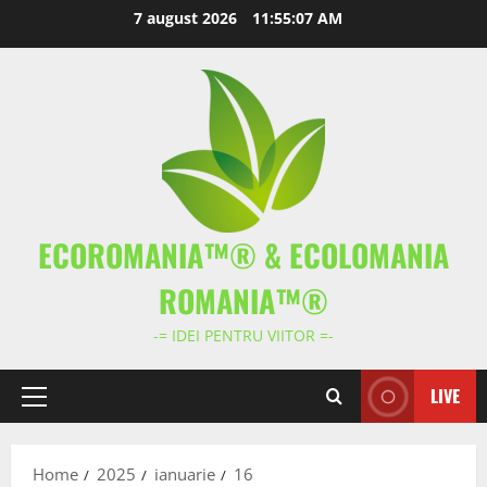
Skip
7 august 2026
11:55:08 AM
to
content
ECOROMANIA™® & ECOLOMANIA
ROMANIA™®
-= IDEI PENTRU VIITOR =-
LIVE
Primary
Menu
Home
2025
ianuarie
16