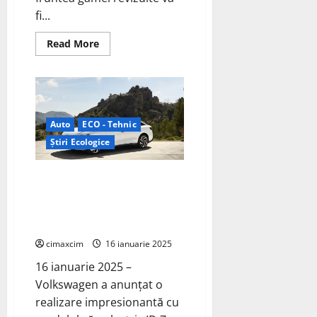
fi...
Read
Read More
more
about
Nissan
Micra
EV:
Revoluționând
Mobilitatea
Urbană
Auto
ECO - Tehnic
cu
Autonomie
Știri Ecologice
Impresionantă
Volkswagen ID.7 Pro S
depășește așteptările cu o
autonomie de 941 km cu o
singură încărcare a bateriei
cimaxcim
16 ianuarie 2025
16 ianuarie 2025 –
Volkswagen a anunțat o
realizare impresionantă cu