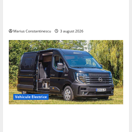
Geely lansează „Thunder”, unul dintre cele mai
compacte și eficiente sisteme de acționare electrică
din lume
Marius Constantinescu
3 august 2026
Vehicule Electrice
Interstar‑e Relax: Nissan și Eifelland au creat o
rulotă electrică care folosește bateria de 87 kWh nu
doar pentru tracțiune, ci și pentru încălzire complet