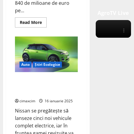
840 de milioane de euro
pe...
AgroTV Live
Read
Read More
more
about
Energiea
eoliană
reduce
costurile
pentru
consumatori
în
Irlanda
Auto
Știri Ecologice
Nissan Micra EV: Revoluționând
Mobilitatea Urbană cu
Autonomie Impresionantă
cimaxcim
16 ianuarie 2025
Nissan se pregătește să
lanseze cinci noi vehicule
complet electrice, iar în
fruntea gamei revizuite va