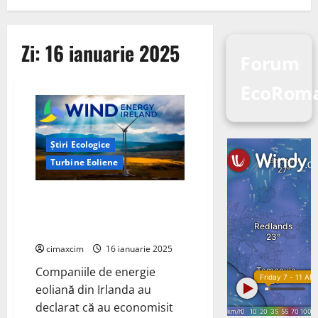
Zi:
16 ianuarie 2025
Forum
EcoRoma
Știri Ecologice
Turbine Eoliene
Energiea eoliană reduce
costurile pentru consumatori în
Irlanda
cimaxcim
16 ianuarie 2025
Companiile de energie
eoliană din Irlanda au
declarat că au economisit