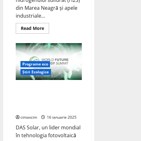
din Marea Neagră și apele
industriale...
Read
Read More
more
about
Producția
de
Hidrogen
din
H2S
din
Programe eco
Marea
Neagră
Știri Ecologice
și
Apele
Industriale
DAS Solar, lider în tehnologia PV
folosind
Energie
de tip N, participă la World
Verde
Future Energy Summit (WFES)
din Abu Dhabi, UAE
cimaxcim
16 ianuarie 2025
DAS Solar, un lider mondial
în tehnologia fotovoltaică