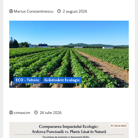
off‑grid
Marius Constantinescu
2 august 2026
ECO - Tehnic
Grădinărit Ecologic
Agricultura Viitorului: Tranziția Ecologică bazată pe
Tehnologie, nu pe Chimicale
cimaxcim
26 iulie 2026