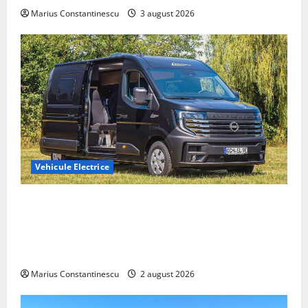
Marius Constantinescu
3 august 2026
Vehicule Electrice
Interstar‑e Relax: Nissan și Eifelland au creat o
rulotă electrică care folosește bateria de 87 kWh nu
doar pentru tracțiune, ci și pentru încălzire complet
off‑grid
Marius Constantinescu
2 august 2026