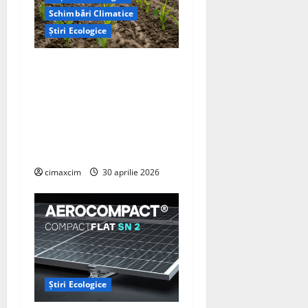
Schimbări Climatice
Știri Ecologice
Cercetătorii de la Yale au
identificat o metodă
naturală prin care
agricultura ar putea deveni
un instrument major de
captare a carbonului
cimaxcim
30 aprilie 2026
Știri Ecologice