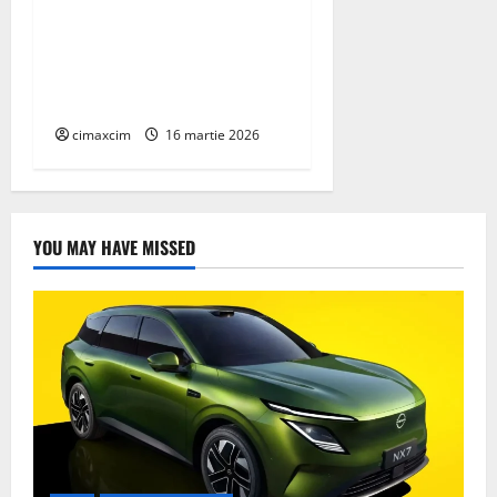
AEROCOMPACT, a lansat o
extensie pentru sistemul
său de acoperiș plat
COMPACTFLAT SN2
cimaxcim
16 martie 2026
YOU MAY HAVE MISSED