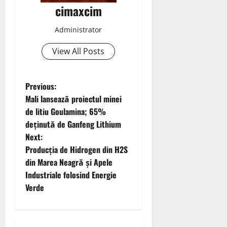
cimaxcim
Administrator
View All Posts
P
Previous:
Mali lansează proiectul minei
o
de litiu Goulamina; 65%
deținută de Ganfeng Lithium
s
Next:
t
Producția de Hidrogen din H2S
din Marea Neagră și Apele
n
Industriale folosind Energie
Verde
a
v