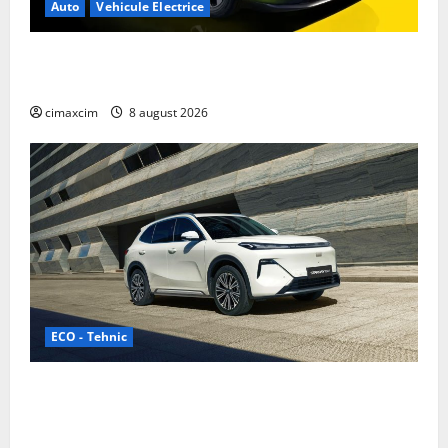
Auto
Vehicule Electrice
Nissan NX7: SUV-ul electrificat accesibil care extinde
gama Nissan în China
cimaxcim
8 august 2026
ECO - Tehnic
Geely lansează „Thunder”, unul dintre cele mai
compacte și eficiente sisteme de acționare electrică
din lume