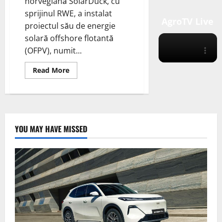
norvegiană SolarDuck, cu
sprijinul RWE, a instalat
AgroTV Live
proiectul său de energie
solară offshore flotantă
(OFPV), numit...
Read
Read More
more
about
Merganser:
Proiectul
de
Energie
Solară
Flotantă
YOU MAY HAVE MISSED
de
0,5
MWp
Instalat
cu
Succes
în
Marea
Nordului