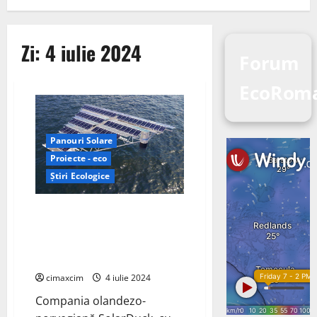
Zi:
4 iulie 2024
Forum
EcoRoma
Panouri Solare
Proiecte - eco
Știri Ecologice
Merganser: Proiectul de
Energie Solară Flotantă de 0,5
MWp Instalat cu Succes în
Marea Nordului
cimaxcim
4 iulie 2024
Compania olandezo-