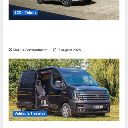
ECO - Tehnic
Geely lansează „Thunder”, unul dintre cele mai
compacte și eficiente sisteme de acționare electrică
din lume
Marius Constantinescu
3 august 2026
Vehicule Electrice