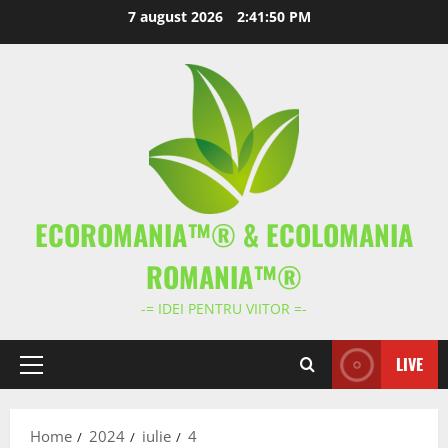
Skip
7 august 2026
2:41:51 PM
to
content
ECOROMANIA™® & ECOLOMANIA
ROMANIA™®
-= IDEI PENTRU VIITOR =-
LIVE
Primary
Menu
Home
2024
iulie
4