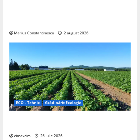
Interstar‑e Relax: Nissan și Eifelland au creat o
rulotă electrică care folosește bateria de 87 kWh nu
doar pentru tracțiune, ci și pentru încălzire complet
off‑grid
Marius Constantinescu
2 august 2026
ECO - Tehnic
Grădinărit Ecologic
Agricultura Viitorului: Tranziția Ecologică bazată pe
Tehnologie, nu pe Chimicale
cimaxcim
26 iulie 2026