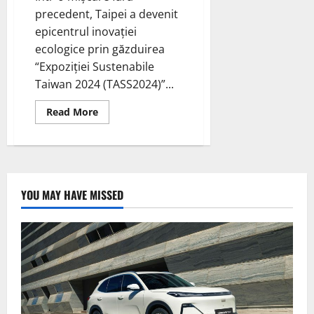
scăzute
de
precedent, Taipei a devenit
carbon
epicentrul inovației
ecologice prin găzduirea
“Expoziției Sustenabile
Taiwan 2024 (TASS2024)”...
Read
Read More
more
about
Taipei
Îmbrățișează
Sustenabilitatea:
TASS2024,
N-
EXPO
YOU MAY HAVE MISSED
și
GWPE
Își
Unesc
Forțele