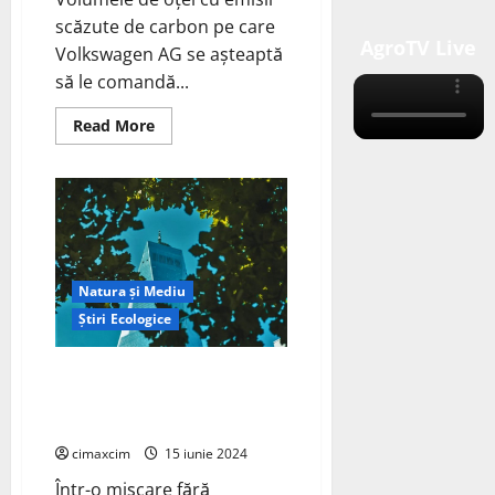
scăzute de carbon pe care
AgroTV Live
Volkswagen AG se așteaptă
să le comandă...
Read
Read More
more
about
Volkswagen
AG
și
Vulcan
Green
Steel
(VGS)
au
Natura și Mediu
semnat
un
Știri Ecologice
memorandum
de
înțelegere
(MoU)
Taipei Îmbrățișează
pentru
Sustenabilitatea: TASS2024, N-
un
parteneriat
EXPO și GWPE Își Unesc Forțele
pentru
oțel
cimaxcim
15 iunie 2024
cu
emisii
Într-o mișcare fără