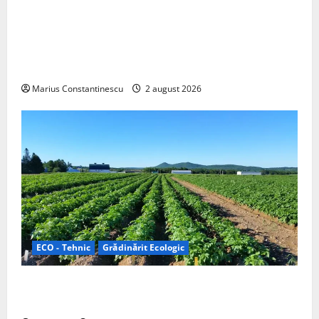
Interstar‑e Relax: Nissan și Eifelland au creat o
rulotă electrică care folosește bateria de 87 kWh nu
doar pentru tracțiune, ci și pentru încălzire complet
off‑grid
Marius Constantinescu
2 august 2026
ECO - Tehnic
Grădinărit Ecologic
Agricultura Viitorului: Tranziția Ecologică bazată pe
Tehnologie, nu pe Chimicale