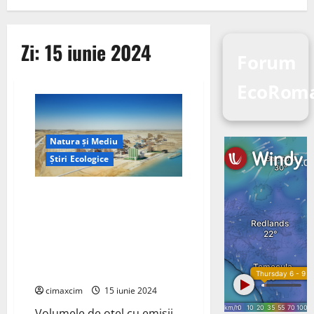
Zi:
15 iunie 2024
Forum
EcoRom
Natura și Mediu
Știri Ecologice
Volkswagen AG și Vulcan Green
Steel (VGS) au semnat un
memorandum de înțelegere
(MoU) pentru un parteneriat
pentru oțel cu emisii scăzute
de carbon
cimaxcim
15 iunie 2024
Volumele de oțel cu emisii