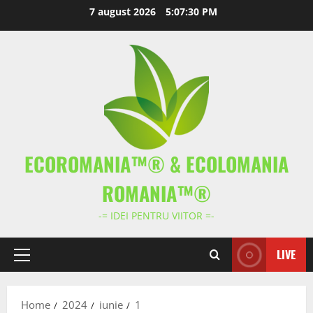
Skip
7 august 2026
5:07:31 PM
to
content
ECOROMANIA™® & ECOLOMANIA
ROMANIA™®
-= IDEI PENTRU VIITOR =-
LIVE
Primary
Menu
Home
2024
iunie
1