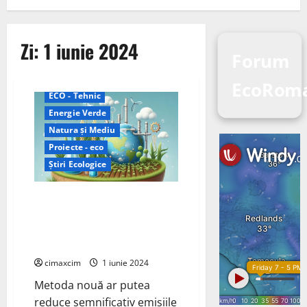
Zi:
1 iunie 2024
Forum
EcoRoma
ECO - Tehnic
Energie Verde
Natura și Mediu
Proiecte - eco
Știri Ecologice
(IIASA) au propus o metodă
inovatoare pentru a reduce
emisiile de gaze cu efect de
seră din agricultură
cimaxcim
1 iunie 2024
Metoda nouă ar putea
reduce semnificativ emisiile