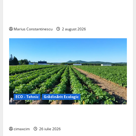
rulotă electrică care folosește bateria de 87 kWh nu
doar pentru tracțiune, ci și pentru încălzire complet
off‑grid
Marius Constantinescu
2 august 2026
ECO - Tehnic
Grădinărit Ecologic
Agricultura Viitorului: Tranziția Ecologică bazată pe
Tehnologie, nu pe Chimicale
cimaxcim
26 iulie 2026