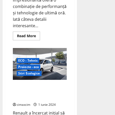
impresionantă oferă o
combinație de performanță
și tehnologie de ultimă oră.
Iată câteva detalii
interesante...
Read
Read More
more
about
Jeep
tocmai
a
dezvăluit
ECO - Tehnic
primul
său
Proiecte - eco
SUV
electric
Știri Ecologice
global,
2024
Jeep
Colaborarea dintre Renault și
Wagoneer
S
China pentru dezvoltarea noului
Twingo electric:
cimaxcim
1 iunie 2024
Renault a încercat inițial să