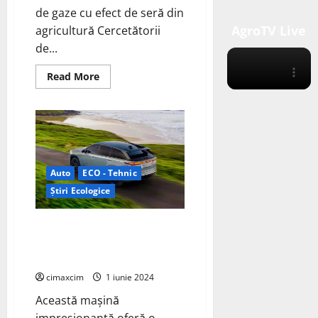
de gaze cu efect de seră din
AgroTV Live
agricultură Cercetătorii
de...
Read
Read More
more
about
(IIASA)
au
propus
o
metodă
inovatoare
pentru
Auto
ECO - Tehnic
a
reduce
Știri Ecologice
emisiile
de
gaze
cu
Jeep tocmai a dezvăluit primul
efect
său SUV electric global, 2024
de
seră
Jeep Wagoneer S
din
agricultură
cimaxcim
1 iunie 2024
Această mașină