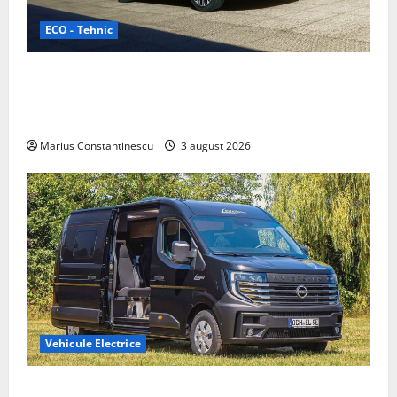
ECO - Tehnic
Geely lansează „Thunder”, unul dintre cele mai
compacte și eficiente sisteme de acționare electrică
din lume
Marius Constantinescu
3 august 2026
Vehicule Electrice
Interstar‑e Relax: Nissan și Eifelland au creat o