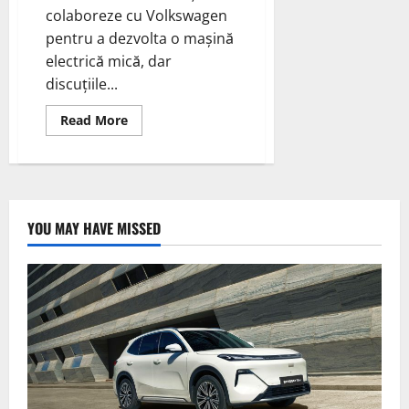
colaboreze cu Volkswagen
pentru a dezvolta o mașină
electrică mică, dar
discuțiile...
Read
Read More
more
about
Colaborarea
dintre
Renault
și
China
pentru
YOU MAY HAVE MISSED
dezvoltarea
noului
Twingo
electric: