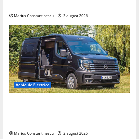
din lume
Marius Constantinescu
3 august 2026
Vehicule Electrice
Interstar‑e Relax: Nissan și Eifelland au creat o
rulotă electrică care folosește bateria de 87 kWh nu
doar pentru tracțiune, ci și pentru încălzire complet
off‑grid
Marius Constantinescu
2 august 2026