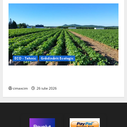
ECO - Tehnic
Grădinărit Ecologic
Agricultura Viitorului: Tranziția Ecologică bazată pe
Tehnologie, nu pe Chimicale
cimaxcim
26 iulie 2026