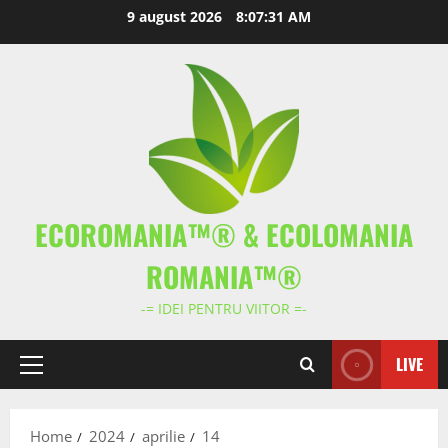
Skip
9 august 2026
8:07:32 AM
to
content
ECOROMANIA™® & ECOLOMANIA
ROMANIA™®
-= IDEI PENTRU VIITOR =-
LIVE
Primary
Menu
Home
2024
aprilie
14