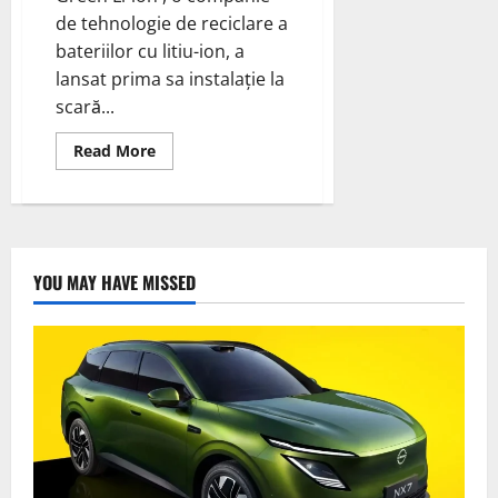
de tehnologie de reciclare a
bateriilor cu litiu-ion, a
lansat prima sa instalație la
scară...
Read
Read More
more
about
Green
Li-
ion
lansează
prima
fabrică
YOU MAY HAVE MISSED
la
scară
comercială
din
America
de
Nord
care
produce
materiale
reciclate
pentru
baterii
Li-