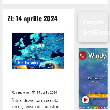
Zi:
14 aprilie 2024
Forum
EcoRom
Știri Ecologice
Industria auto chineză se
confruntă cu provocări în
Europa
cimaxcim
14 aprilie 2024
Într-o dezvoltare recentă,
un organism de industrie