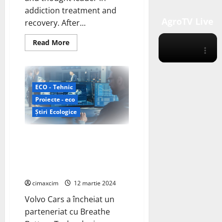
addiction treatment and
AgroTV Live
recovery. After...
Read
Read More
more
about
Step
1
A
A.
ECO - Tehnic
Why
the
Proiecte - eco
12-
step
Știri Ecologice
Journey
Begins
with
Volvo Cars colaborează și
Powerlessness
FHE
investește în Breathe pentru
Health
încărcarea rapidă de
următoarea generație
cimaxcim
12 martie 2024
Volvo Cars a încheiat un
parteneriat cu Breathe