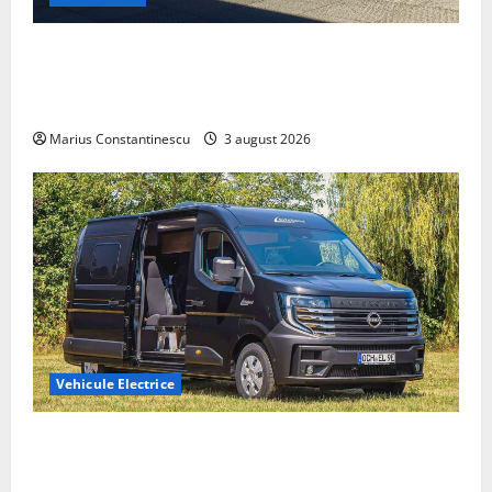
Geely lansează „Thunder”, unul dintre cele mai
compacte și eficiente sisteme de acționare electrică
din lume
Marius Constantinescu
3 august 2026
Vehicule Electrice
Interstar‑e Relax: Nissan și Eifelland au creat o
rulotă electrică care folosește bateria de 87 kWh nu