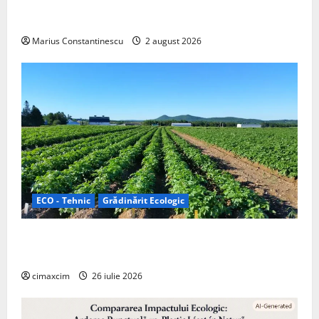
doar pentru tracțiune, ci și pentru încălzire complet
off‑grid
Marius Constantinescu
2 august 2026
ECO - Tehnic
Grădinărit Ecologic
Agricultura Viitorului: Tranziția Ecologică bazată pe
Tehnologie, nu pe Chimicale
cimaxcim
26 iulie 2026