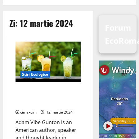
Zi:
12 martie 2024
Forum
EcoRom
Știri Ecologice
Step 1 A A. Why the 12-step
Journey Begins with
Powerlessness FHE Health
cimaxcim
12 martie 2024
Adam Vibe Gunton is an
American author, speaker
and thought leader in