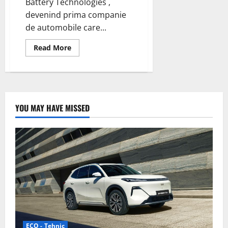
Battery Technologies ,
devenind prima companie
de automobile care...
Read
Read More
more
about
Volvo
Cars
colaborează
și
investește
în
YOU MAY HAVE MISSED
Breathe
pentru
încărcarea
rapidă
de
următoarea
generație
ECO - Tehnic