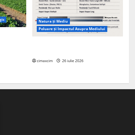
gic
Natura și Mediu
Poluare și Impactul Asupra Mediului
ția
ie, nu pe
Managementul deșeurilor în România:
probleme reale, soluții și tehnologii noi
cimaxcim
26 iulie 2026