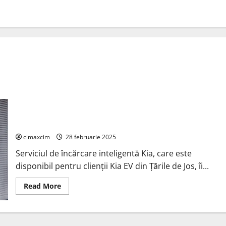
Kia lansează încărcare inteligentă și servicii Vehicle-to-
Home (V2H)
cimaxcim
28 februarie 2025
Serviciul de încărcare inteligentă Kia, care este
disponibil pentru clienții Kia EV din Țările de Jos, îi...
Read
Read More
more
about
Kia
lansează
încărcare