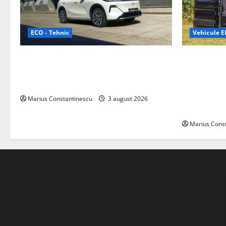
ECO - Tehnic
Vehicule El
Geely lansează „Thunder”, unul dintre
Interstar‑e 
cele mai compacte și eficiente sisteme
creat o rul
de acționare electrică din lume
bateria de 
tracțiune, c
Marius Constantinescu
3 august 2026
off‑grid
Marius Cons