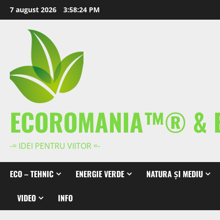
Skip
7 august 2026
3:58:25 PM
to
content
ECOROMANIA™® & 
-= IDEI PENTRU VIITOR =-
ECO – TEHNIC
ENERGIE VERDE
NATURA ȘI MEDIU
VIDEO
INFO