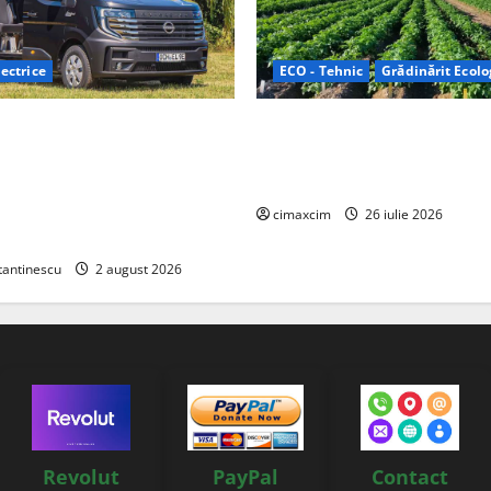
ectrice
ECO - Tehnic
Grădinărit Ecolo
Relax: Nissan și Eifelland au
Agricultura Viitorului: Tranzi
otă electrică care folosește
Ecologică bazată pe Tehnolog
87 kWh nu doar pentru
Chimicale
i și pentru încălzire complet
cimaxcim
26 iulie 2026
tantinescu
2 august 2026
Revolut
PayPal
Contact