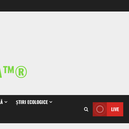
IA™®
LĂ
ȘTIRI ECOLOGICE
LIVE