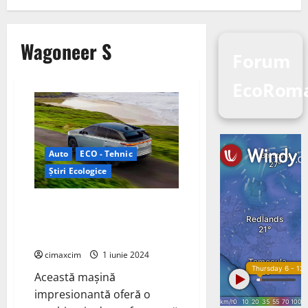
Wagoneer S
Forum
EcoRom
Auto
ECO - Tehnic
Știri Ecologice
Jeep tocmai a dezvăluit primul
său SUV electric global, 2024
Jeep Wagoneer S
cimaxcim
1 iunie 2024
Această mașină
impresionantă oferă o