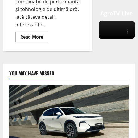
combinație de performanță
și tehnologie de ultimă oră.
AgroTV Live
Iată câteva detalii
interesante...
Read
Read More
more
about
Jeep
tocmai
a
dezvăluit
primul
său
YOU MAY HAVE MISSED
SUV
electric
global,
2024
Jeep
Wagoneer
S