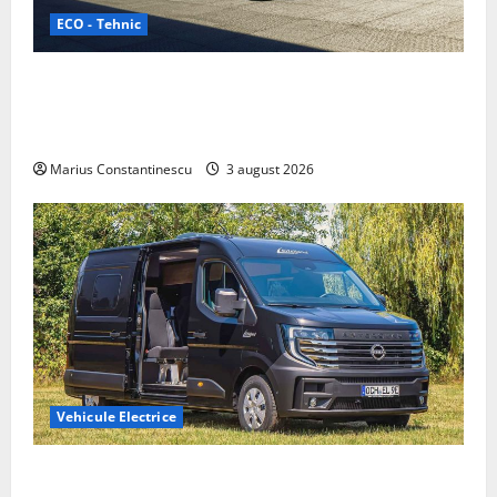
ECO - Tehnic
Geely lansează „Thunder”, unul dintre cele mai
compacte și eficiente sisteme de acționare electrică
din lume
Marius Constantinescu
3 august 2026
Vehicule Electrice
Interstar‑e Relax: Nissan și Eifelland au creat o