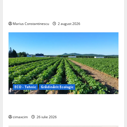
rulotă electrică care folosește bateria de 87 kWh nu
doar pentru tracțiune, ci și pentru încălzire complet
off‑grid
Marius Constantinescu
2 august 2026
ECO - Tehnic
Grădinărit Ecologic
Agricultura Viitorului: Tranziția Ecologică bazată pe
Tehnologie, nu pe Chimicale
cimaxcim
26 iulie 2026