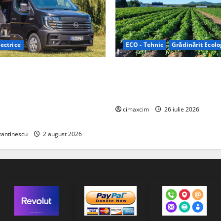
ectrice
ECO - Tehnic
Grădinărit Ecolo
Relax: Nissan și Eifelland au
Agricultura Viitorului: Tranzi
otă electrică care folosește
Ecologică bazată pe Tehnolog
87 kWh nu doar pentru
Chimicale
i și pentru încălzire complet
cimaxcim
26 iulie 2026
tantinescu
2 august 2026