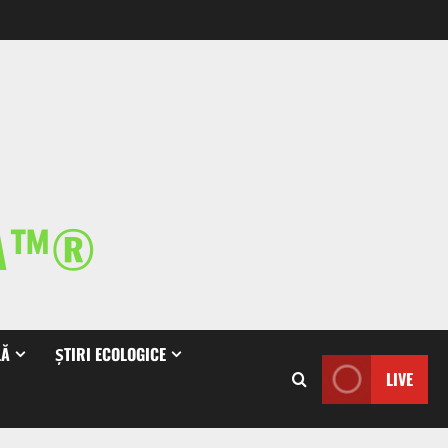
IA™®
LĂ
ȘTIRI ECOLOGICE
LIVE