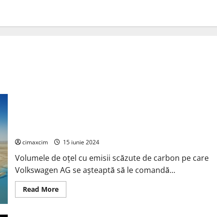
Volkswagen AG și Vulcan Green Steel (VGS) au semnat un
memorandum de înțelegere (MoU) pentru un parteneriat
pentru oțel cu emisii scăzute de carbon
cimaxcim
15 iunie 2024
Volumele de oțel cu emisii scăzute de carbon pe care
Volkswagen AG se așteaptă să le comandă...
Read
Read More
more
about
Volkswagen
AG