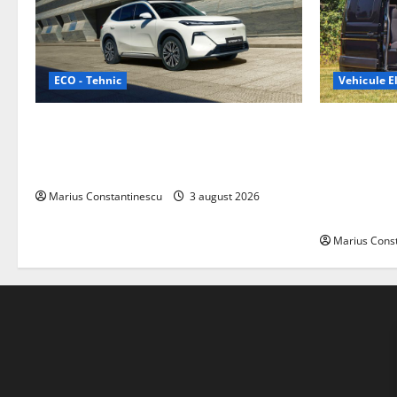
ECO - Tehnic
Vehicule El
Geely lansează „Thunder”, unul dintre
Interstar‑e 
cele mai compacte și eficiente sisteme
creat o rul
de acționare electrică din lume
bateria de 
tracțiune, c
Marius Constantinescu
3 august 2026
off‑grid
Marius Cons