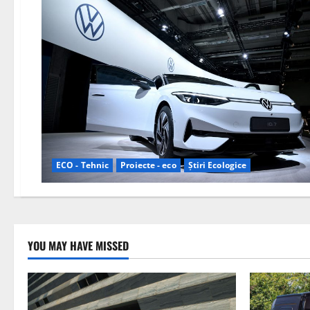
ECO - Tehnic
Proiecte - eco
Știri Ecologice
YOU MAY HAVE MISSED