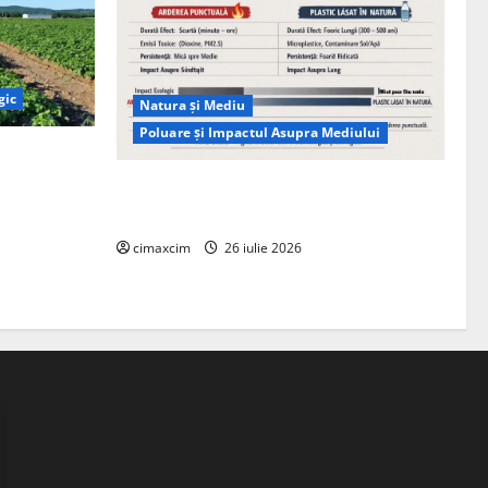
gic
Natura și Mediu
Poluare și Impactul Asupra Mediului
ția
ie, nu pe
Managementul deșeurilor în România:
probleme reale, soluții și tehnologii noi
cimaxcim
26 iulie 2026