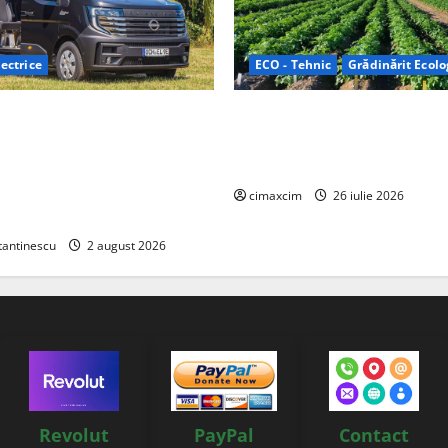
ectrice
ECO - Tehnic
Grădinărit Ecolo
Relax: Nissan și Eifelland au
Agricultura Viitorului: Tranzi
otă electrică care folosește
Ecologică bazată pe Tehnolog
87 kWh nu doar pentru
Chimicale
i și pentru încălzire complet
cimaxcim
26 iulie 2026
tantinescu
2 august 2026
Revolut
PayPal
Contact