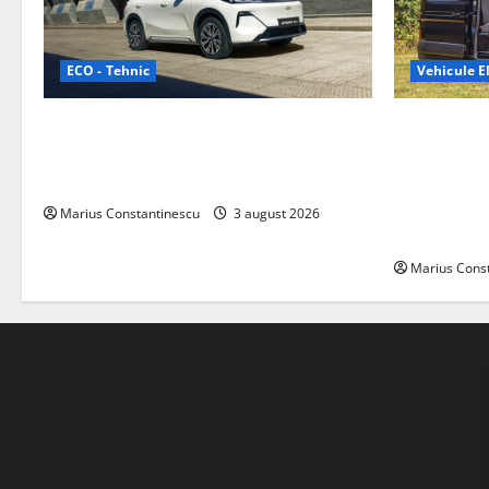
ECO - Tehnic
Vehicule El
Geely lansează „Thunder”, unul dintre
Interstar‑e 
cele mai compacte și eficiente sisteme
creat o rul
de acționare electrică din lume
bateria de 
tracțiune, c
Marius Constantinescu
3 august 2026
off‑grid
Marius Cons