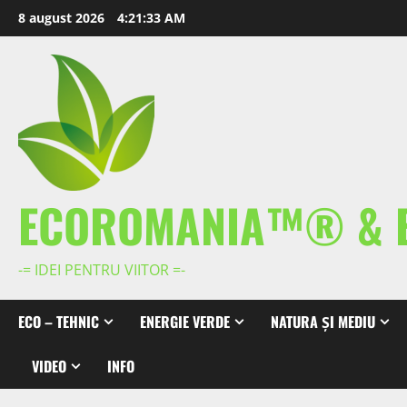
Skip
8 august 2026
4:21:33 AM
to
content
ECOROMANIA™® & 
-= IDEI PENTRU VIITOR =-
ECO – TEHNIC
ENERGIE VERDE
NATURA ȘI MEDIU
VIDEO
INFO