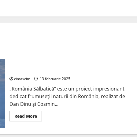
Povestea România Sălbatică
cimaxcim
13 februarie 2025
„România Sălbatică” este un proiect impresionant
dedicat frumuseții naturii din România, realizat de
Dan Dinu și Cosmin...
Read
Read More
more
about
Povestea
România