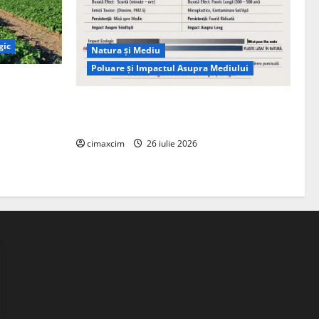
gic
Natura și Mediu
Poluare și Impactul Asupra Mediului
ția
ie, nu pe
Managementul deșeurilor în România:
probleme reale, soluții și tehnologii noi
cimaxcim
26 iulie 2026