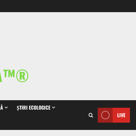
IA™®
LĂ
ȘTIRI ECOLOGICE
LIVE