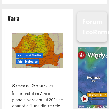
Vara
Forum
EcoRom
Natura și Mediu
Știri Ecologice
Predicții Climatice pentru Vara
2024
cimaxcim
9 iunie 2024
În contextul încălzirii
globale, vara anului 2024 se
anunță a fi una dintre cele