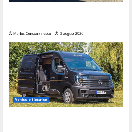
Geely lansează „Thunder”, unul dintre cele mai
compacte și eficiente sisteme de acționare electrică
din lume
Marius Constantinescu
3 august 2026
Vehicule Electrice
Interstar‑e Relax: Nissan și Eifelland au creat o
rulotă electrică care folosește bateria de 87 kWh nu
doar pentru tracțiune, ci și pentru încălzire complet