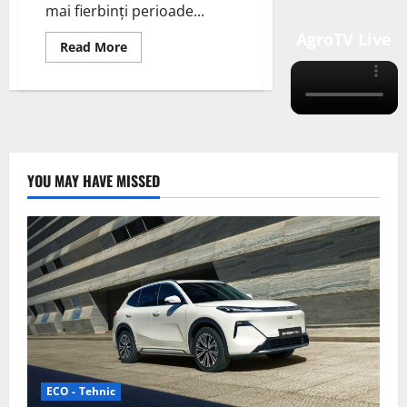
mai fierbinți perioade...
AgroTV Live
Read
Read More
more
about
Predicții
Climatice
pentru
Vara
2024
YOU MAY HAVE MISSED
ECO - Tehnic