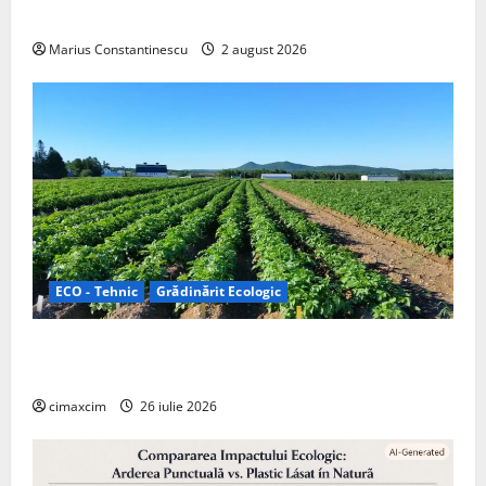
off‑grid
Marius Constantinescu
2 august 2026
ECO - Tehnic
Grădinărit Ecologic
Agricultura Viitorului: Tranziția Ecologică bazată pe
Tehnologie, nu pe Chimicale
cimaxcim
26 iulie 2026