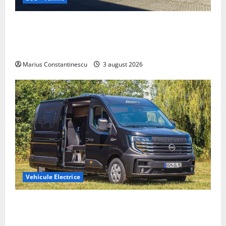
Geely lansează „Thunder”, unul dintre cele mai
compacte și eficiente sisteme de acționare electrică
din lume
Marius Constantinescu
3 august 2026
Vehicule Electrice
Interstar‑e Relax: Nissan și Eifelland au creat o
rulotă electrică care folosește bateria de 87 kWh nu