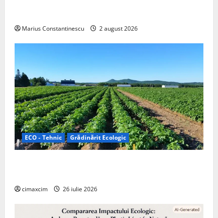
doar pentru tracțiune, ci și pentru încălzire complet
off‑grid
Marius Constantinescu
2 august 2026
ECO - Tehnic
Grădinărit Ecologic
Agricultura Viitorului: Tranziția Ecologică bazată pe
Tehnologie, nu pe Chimicale
cimaxcim
26 iulie 2026