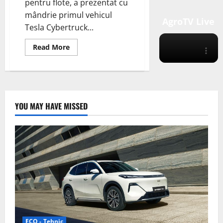
pentru flote, a prezentat cu
mândrie primul vehicul
AgroTV Live
Tesla Cybertruck...
Read
Read More
more
about
UP.FIT
dezvăluie
primul
Tesla
Cybertruck
de
YOU MAY HAVE MISSED
patrulare
pregătit
pentru
flotele
de
poliție
ECO - Tehnic