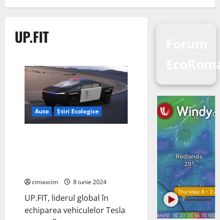
UP.FIT
Forum
EcoRoma
Auto
Știri Ecologice
UP.FIT dezvăluie primul Tesla
Cybertruck de patrulare
pregătit pentru flotele de
poliție
cimaxcim
8 iunie 2024
UP.FIT, liderul global în
echiparea vehiculelor Tesla