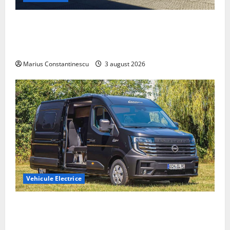
Geely lansează „Thunder”, unul dintre cele mai
compacte și eficiente sisteme de acționare electrică
din lume
Marius Constantinescu
3 august 2026
Vehicule Electrice
Interstar‑e Relax: Nissan și Eifelland au creat o
rulotă electrică care folosește bateria de 87 kWh nu