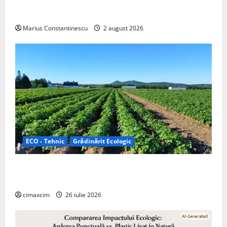
doar pentru tracțiune, ci și pentru încălzire complet
off‑grid
Marius Constantinescu
2 august 2026
ECO - Tehnic
Grădinărit Ecologic
Agricultura Viitorului: Tranziția Ecologică bazată pe
Tehnologie, nu pe Chimicale
cimaxcim
26 iulie 2026