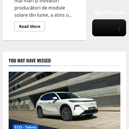
mai mari și inovatori
producători de module
AgroTV Live
solare din lume, a atins o...
Read
Read More
more
about
JinkoSolar
stabilește
un
nou
record
mondial
YOU MAY HAVE MISSED
cu
celule
solare
tande
perovskite
bazate
pe
tehnologia
N-
type
TOPCon
ECO - Tehnic