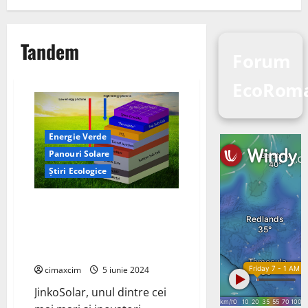
Tandem
Forum
EcoRoma
Energie Verde
Panouri Solare
Știri Ecologice
JinkoSolar stabilește un nou
record mondial cu celule solare
tande perovskite bazate pe
tehnologia N-type TOPCon
cimaxcim
5 iunie 2024
JinkoSolar, unul dintre cei