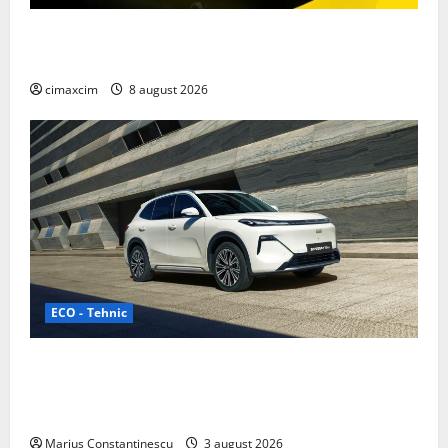
Nissan NX7: SUV-ul electrificat accesibil care extinde
gama Nissan în China
cimaxcim
8 august 2026
ECO - Tehnic
Geely lansează „Thunder”, unul dintre cele mai
compacte și eficiente sisteme de acționare electrică
din lume
Marius Constantinescu
3 august 2026