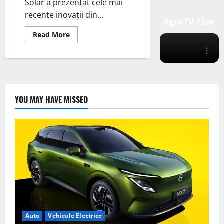
Solar a prezentat cele mai
recente inovații din...
AgroTV Live
Read
Read More
more
about
DAS
Solar
Lansează
Modulul
Tandem
TSiP
2.0
YOU MAY HAVE MISSED
cu
Eficiență
de
26,8%
și
Suprafață
de
2,82
m²
la
SNEC
Shanghai
Auto
Vehicule Electrice