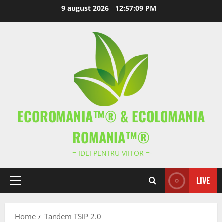
Skip
9 august 2026
12:57:09 PM
to
content
ECOROMANIA™® & ECOLOMANIA
ROMANIA™®
-= IDEI PENTRU VIITOR =-
LIVE
Primary
Menu
Home
Tandem TSiP 2.0