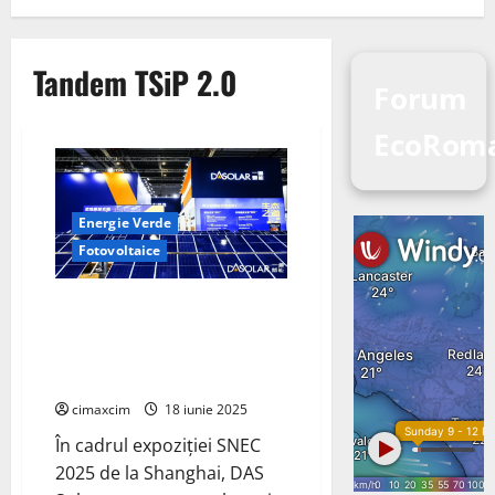
Tandem TSiP 2.0
Forum
EcoRom
Energie Verde
Fotovoltaice
DAS Solar Lansează Modulul
Tandem TSiP 2.0 cu Eficiență de
26,8% și Suprafață de 2,82 m²
la SNEC Shanghai
cimaxcim
18 iunie 2025
În cadrul expoziției SNEC
2025 de la Shanghai, DAS