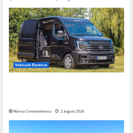
Vehicule Electrice
Interstar‑e Relax: Nissan și Eifelland au creat o
rulotă electrică care folosește bateria de 87 kWh nu
doar pentru tracțiune, ci și pentru încălzire complet
off‑grid
Marius Constantinescu
2 august 2026