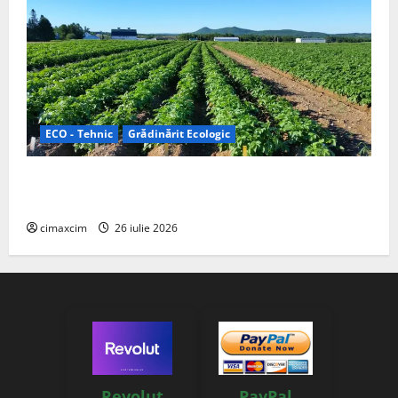
ECO - Tehnic
Grădinărit Ecologic
Agricultura Viitorului: Tranziția Ecologică bazată pe
Tehnologie, nu pe Chimicale
cimaxcim
26 iulie 2026
Revolut
PayPal