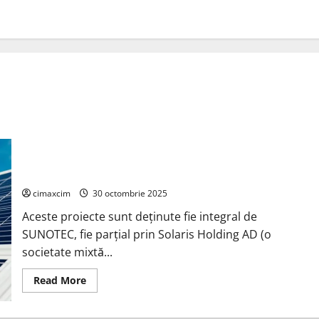
SUNOTEC avansează în sectorul energiei regenerabile din
Bulgaria cu 7 investiții istorice în BESS
cimaxcim
30 octombrie 2025
Aceste proiecte sunt deținute fie integral de
SUNOTEC, fie parțial prin Solaris Holding AD (o
societate mixtă...
Read
Read More
more
about
SUNOTEC