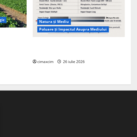
gic
Natura și Mediu
Poluare și Impactul Asupra Mediului
ția
ie, nu pe
Managementul deșeurilor în România:
probleme reale, soluții și tehnologii noi
cimaxcim
26 iulie 2026