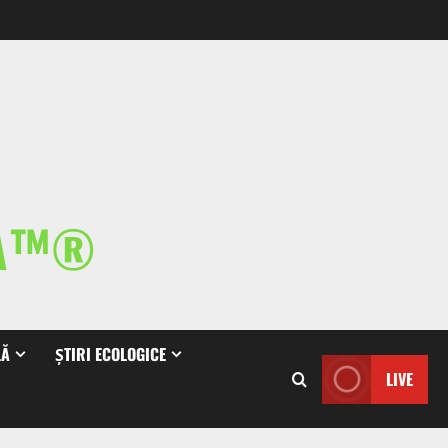
IA™®
LĂ
ȘTIRI ECOLOGICE
LIVE