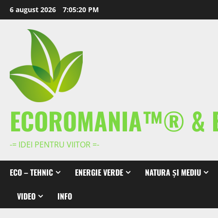
Skip
6 august 2026
7:05:21 PM
to
content
ECOROMANIA™® & 
-= IDEI PENTRU VIITOR =-
ECO – TEHNIC
ENERGIE VERDE
NATURA ȘI MEDIU
VIDEO
INFO