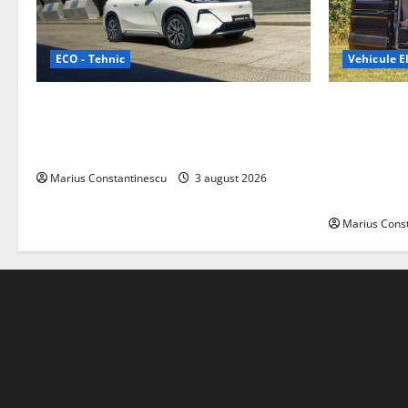
ECO - Tehnic
Vehicule El
Geely lansează „Thunder”, unul dintre
Interstar‑e 
cele mai compacte și eficiente sisteme
creat o rul
de acționare electrică din lume
bateria de 
tracțiune, c
Marius Constantinescu
3 august 2026
off‑grid
Marius Cons