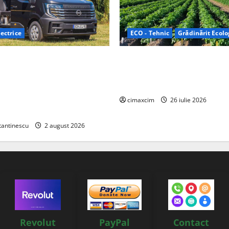
ectrice
ECO - Tehnic
Grădinărit Ecolo
Relax: Nissan și Eifelland au
Agricultura Viitorului: Tranzi
otă electrică care folosește
Ecologică bazată pe Tehnolog
87 kWh nu doar pentru
Chimicale
i și pentru încălzire complet
cimaxcim
26 iulie 2026
tantinescu
2 august 2026
Revolut
PayPal
Contact