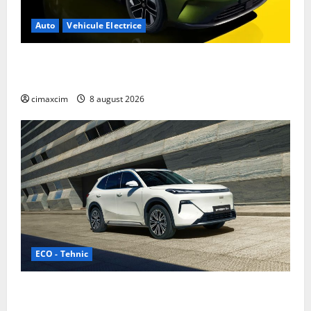
Auto
Vehicule Electrice
Nissan NX7: SUV-ul electrificat accesibil care extinde
gama Nissan în China
cimaxcim
8 august 2026
ECO - Tehnic
Geely lansează „Thunder”, unul dintre cele mai
compacte și eficiente sisteme de acționare electrică