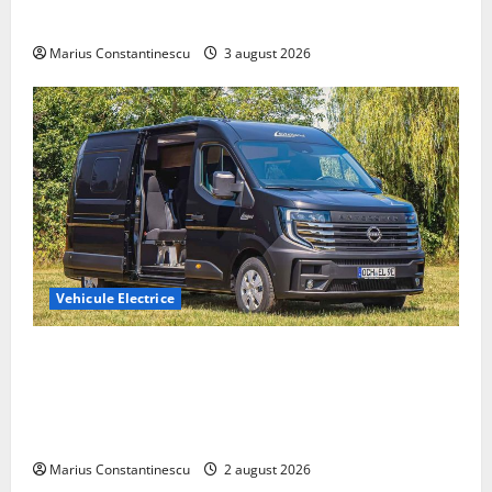
din lume
Marius Constantinescu
3 august 2026
Vehicule Electrice
Interstar‑e Relax: Nissan și Eifelland au creat o
rulotă electrică care folosește bateria de 87 kWh nu
doar pentru tracțiune, ci și pentru încălzire complet
off‑grid
Marius Constantinescu
2 august 2026