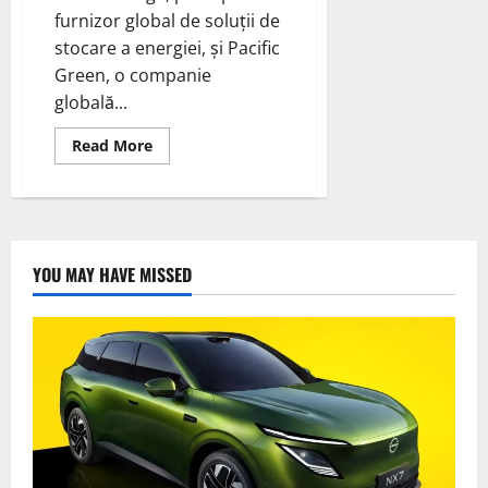
furnizor global de soluții de
stocare a energiei, și Pacific
Green, o companie
globală...
Read
Read More
more
about
Trina
Storage
și
Pacific
Green
semnează
YOU MAY HAVE MISSED
o
scrisoare
de
intenție
pentru
un
sistem
de
stocare
a
energiei
de
1.500
MWh