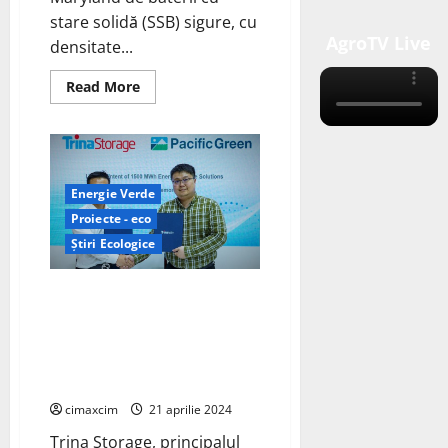
stare solidă (SSB) sigure, cu
AgroTV Live
densitate...
Read
Read More
more
about
Bateria
cu
stare
solidă
fără
Energie Verde
anod
și
Proiecte - eco
fără
compresie
Știri Ecologice
a
Sistemului
de
Trina Storage și Pacific Green
stocare
ION
semnează o scrisoare de
intenție pentru un sistem de
stocare a energiei de 1.500
MWh
cimaxcim
21 aprilie 2024
Trina Storage, principalul