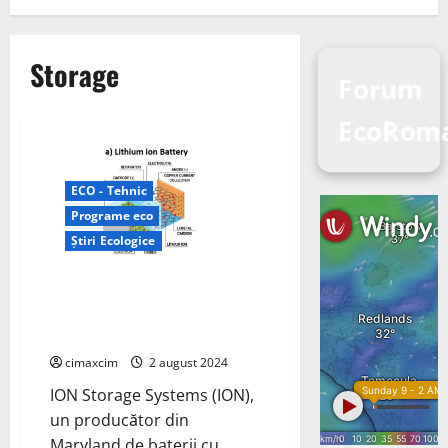
Storage
Forum
EcoRom
ECO - Tehnic
Programe eco
Știri Ecologice
Bateria cu stare solidă fără
anod și fără compresie a
Sistemului de stocare ION
cimaxcim
2 august 2024
ION Storage Systems (ION),
un producător din
Maryland de baterii cu