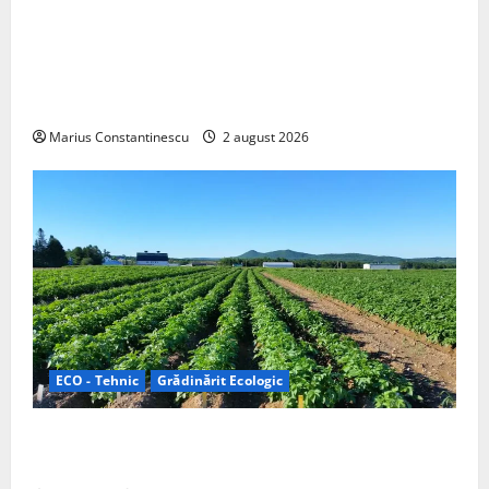
Interstar‑e Relax: Nissan și Eifelland au creat o
rulotă electrică care folosește bateria de 87 kWh nu
doar pentru tracțiune, ci și pentru încălzire complet
off‑grid
Marius Constantinescu
2 august 2026
ECO - Tehnic
Grădinărit Ecologic
Agricultura Viitorului: Tranziția Ecologică bazată pe
Tehnologie, nu pe Chimicale