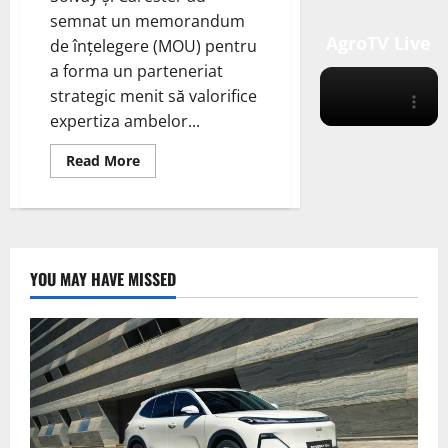
semnat un memorandum
AgroTV Live
de înțelegere (MOU) pentru
a forma un parteneriat
strategic menit să valorifice
expertiza ambelor...
Read
Read More
more
about
Solvay
și
Carester
vor
forma
un
YOU MAY HAVE MISSED
parteneriat
strategic
în
lanțul
valoric
al
magneților
permanenți
cu
pământuri
rare