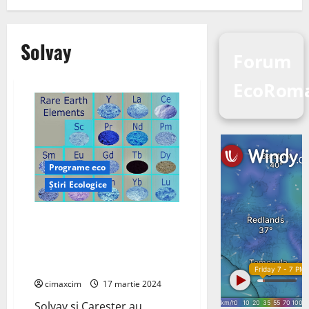
Solvay
Forum
EcoRom
Programe eco
Știri Ecologice
Solvay și Carester vor forma un
parteneriat strategic în lanțul
valoric al magneților
permanenți cu pământuri rare
cimaxcim
17 martie 2024
Solvay și Carester au